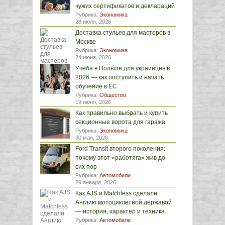
чужих сертификатов и деклараций
Рубрика:
Экономика
28 июля, 2026
Доставка стульев для мастеров в
Москве
Рубрика:
Экономика
24 июня, 2026
Учёба в Польше для украинцев в
2026 — как поступить и начать
обучение в ЕС
Рубрика:
Общество
19 июня, 2026
Как правильно выбрать и купить
секционные ворота для гаража
Рубрика:
Экономика
30 мая, 2026
Ford Transit второго поколения:
почему этот «работяга» жив до
сих пор
Рубрика:
Автомобили
29 января, 2026
Как AJS и Matchless сделали
Англию мотоциклетной державой
— история, характер и техника
Рубрика:
Автомобили