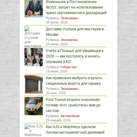
Изменения в Постановление
№353: запрет на использование
чужих сертификатов и деклараций
Рубрика:
Экономика
28 июля, 2026
Доставка стульев для мастеров в
Москве
Рубрика:
Экономика
24 июня, 2026
Учёба в Польше для украинцев в
2026 — как поступить и начать
обучение в ЕС
Рубрика:
Общество
19 июня, 2026
Как правильно выбрать и купить
секционные ворота для гаража
Рубрика:
Экономика
30 мая, 2026
Ford Transit второго поколения:
почему этот «работяга» жив до
сих пор
Рубрика:
Автомобили
29 января, 2026
Как AJS и Matchless сделали
Англию мотоциклетной державой