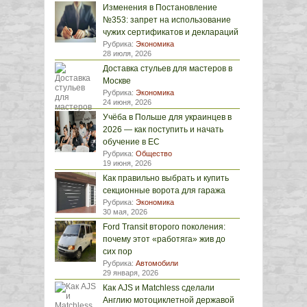
Изменения в Постановление
№353: запрет на использование
чужих сертификатов и деклараций
Рубрика:
Экономика
28 июля, 2026
Доставка стульев для мастеров в
Москве
Рубрика:
Экономика
24 июня, 2026
Учёба в Польше для украинцев в
2026 — как поступить и начать
обучение в ЕС
Рубрика:
Общество
19 июня, 2026
Как правильно выбрать и купить
секционные ворота для гаража
Рубрика:
Экономика
30 мая, 2026
Ford Transit второго поколения:
почему этот «работяга» жив до
сих пор
Рубрика:
Автомобили
29 января, 2026
Как AJS и Matchless сделали
Англию мотоциклетной державой