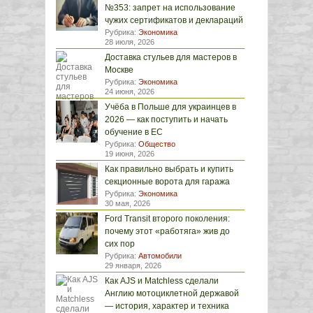
№353: запрет на использование
чужих сертификатов и деклараций
Рубрика:
Экономика
28 июля, 2026
Доставка стульев для мастеров в
Москве
Рубрика:
Экономика
24 июня, 2026
Учёба в Польше для украинцев в
2026 — как поступить и начать
обучение в ЕС
Рубрика:
Общество
19 июня, 2026
Как правильно выбрать и купить
секционные ворота для гаража
Рубрика:
Экономика
30 мая, 2026
Ford Transit второго поколения:
почему этот «работяга» жив до
сих пор
Рубрика:
Автомобили
29 января, 2026
Как AJS и Matchless сделали
Англию мотоциклетной державой
— история, характер и техника