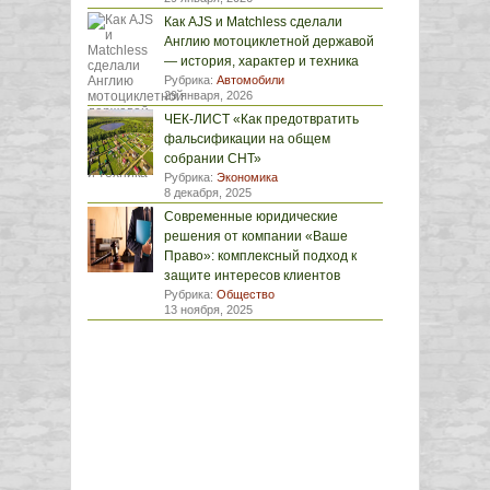
Как AJS и Matchless сделали
Англию мотоциклетной державой
— история, характер и техника
Рубрика:
Автомобили
29 января, 2026
ЧЕК-ЛИСТ «Как предотвратить
фальсификации на общем
собрании СНТ»
Рубрика:
Экономика
8 декабря, 2025
Современные юридические
решения от компании «Ваше
Право»: комплексный подход к
защите интересов клиентов
Рубрика:
Общество
13 ноября, 2025