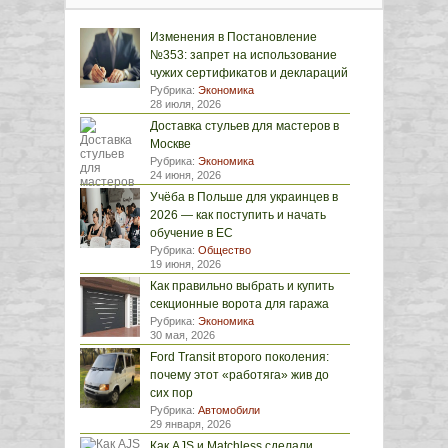
Изменения в Постановление
№353: запрет на использование
чужих сертификатов и деклараций
Рубрика:
Экономика
28 июля, 2026
Доставка стульев для мастеров в
Москве
Рубрика:
Экономика
24 июня, 2026
Учёба в Польше для украинцев в
2026 — как поступить и начать
обучение в ЕС
Рубрика:
Общество
19 июня, 2026
Как правильно выбрать и купить
секционные ворота для гаража
Рубрика:
Экономика
30 мая, 2026
Ford Transit второго поколения:
почему этот «работяга» жив до
сих пор
Рубрика:
Автомобили
29 января, 2026
Как AJS и Matchless сделали