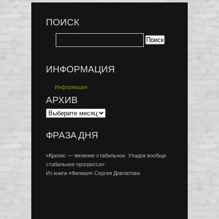
ПОИСК
ИНФОРМАЦИЯ
Информация
АРХИВ
ФРАЗА ДНЯ
«Кризис — явление стабильное. Упадок вообще
стабильнее прогресса»
Из книги «Филиал» Сергея Довлатова