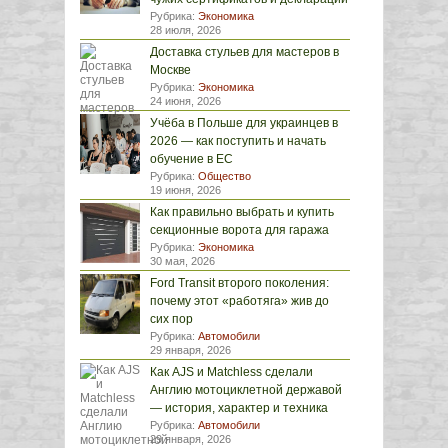
Рубрика:
Экономика
28 июля, 2026
Доставка стульев для мастеров в
Москве
Рубрика:
Экономика
24 июня, 2026
Учёба в Польше для украинцев в
2026 — как поступить и начать
обучение в ЕС
Рубрика:
Общество
19 июня, 2026
Как правильно выбрать и купить
секционные ворота для гаража
Рубрика:
Экономика
30 мая, 2026
Ford Transit второго поколения:
почему этот «работяга» жив до
сих пор
Рубрика:
Автомобили
29 января, 2026
Как AJS и Matchless сделали
Англию мотоциклетной державой
— история, характер и техника
Рубрика:
Автомобили
29 января, 2026