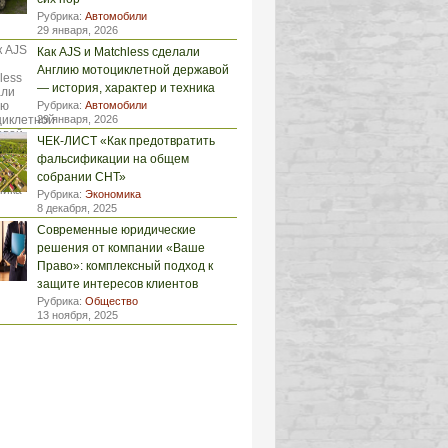
Рубрика:
Автомобили
29 января, 2026
Как AJS и Matchless сделали
Англию мотоциклетной державой
— история, характер и техника
Рубрика:
Автомобили
29 января, 2026
ЧЕК-ЛИСТ «Как предотвратить
фальсификации на общем
собрании СНТ»
Рубрика:
Экономика
8 декабря, 2025
Современные юридические
решения от компании «Ваше
Право»: комплексный подход к
защите интересов клиентов
Рубрика:
Общество
13 ноября, 2025