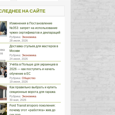
СЛЕДНЕЕ НА САЙТЕ
Изменения в Постановление
№353: запрет на использование
чужих сертификатов и деклараций
Рубрика:
Экономика
28 июля, 2026
Доставка стульев для мастеров в
Москве
Рубрика:
Экономика
24 июня, 2026
Учёба в Польше для украинцев в
2026 — как поступить и начать
обучение в ЕС
Рубрика:
Общество
19 июня, 2026
Как правильно выбрать и купить
секционные ворота для гаража
Рубрика:
Экономика
30 мая, 2026
Ford Transit второго поколения:
почему этот «работяга» жив до
сих пор