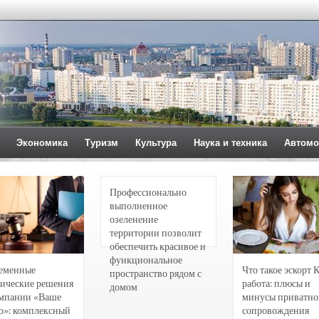
Экономика
Туризм
Культура
Наука и техника
Автомо
Профессионально
выполненное
озеленение
территории позволит
обеспечить красивое и
функциональное
еменные
Что такое эскорт 
пространство рядом с
ические решения
работа: плюсы и
домом
омпании «Ваше
минусы приватно
о»: комплексный
сопровождения