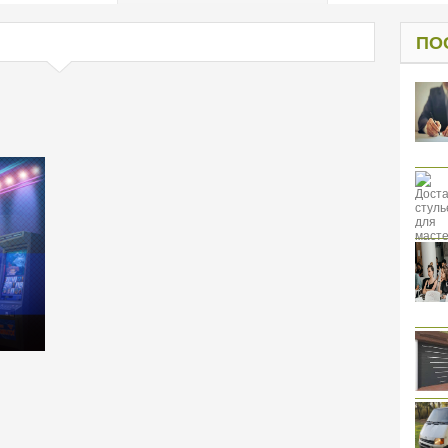
од к защите
ресов клиентов
ПО