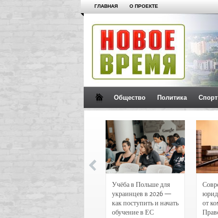
ГЛАВНАЯ
О ПРОЕКТЕ
Общество
Политика
Спорт
Новости и
Учёба в Польше для
Совр
чрезвычайные
украинцев в 2026 —
юрид
происшествия в
как поступить и начать
от к
Воронеже
обучение в ЕС
Прав