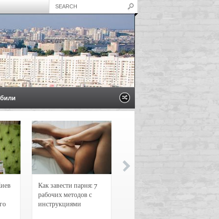
били
Киев
Как завести парня: 7
Новости и
рабочих методов с
чрезвычайные
го
инструкциями
происшествия в
Воронеже