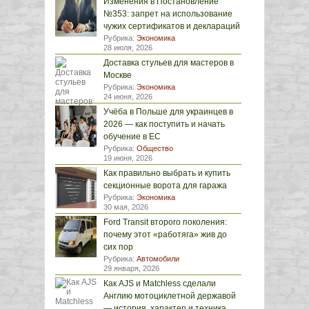
Изменения в Постановление
№353: запрет на использование
чужих сертификатов и деклараций
Рубрика:
Экономика
28 июля, 2026
Доставка стульев для мастеров в
Москве
Рубрика:
Экономика
24 июня, 2026
Учёба в Польше для украинцев в
2026 — как поступить и начать
обучение в ЕС
Рубрика:
Общество
19 июня, 2026
Как правильно выбрать и купить
секционные ворота для гаража
Рубрика:
Экономика
30 мая, 2026
Ford Transit второго поколения:
почему этот «работяга» жив до
сих пор
Рубрика:
Автомобили
29 января, 2026
Как AJS и Matchless сделали
Англию мотоциклетной державой
— история, характер и техника