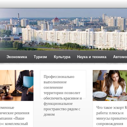
Экономика
Туризм
Культура
Наука и техника
Автомо
Профессионально
выполненное
озеленение
территории позволит
обеспечить красивое и
функциональное
еменные
Что такое эскорт 
пространство рядом с
ические решения
работа: плюсы и
домом
омпании «Ваше
минусы приватно
о»: комплексный
сопровождения