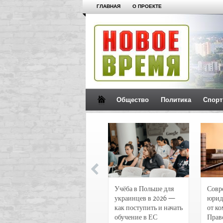
ГЛАВНАЯ
О ПРОЕКТЕ
Общество
Политика
Спорт
Новости и
Учёба в Польше для
Совр
чрезвычайные
украинцев в 2026 —
юрид
происшествия в
как поступить и начать
от к
Воронеже
обучение в ЕС
Прав