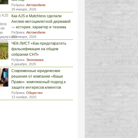
Рубрика:
Автомобили
29 января, 2026
Как AJS и Matchless сделали
Англию мотоциклетной державой
— история, характер и техника
Рубрика:
Автомобили
29 января, 2026
ЧЕК-ЛИСТ «Как предотвратить
фальсификации на общем
собрании СНТ»
Рубрика:
Экономика
8 декабря, 2025
Современные юридические
решения от компании «Ваше
Право»: комплексный подход к
защите интересов клиентов
Рубрика:
Общество
13 ноября, 2025