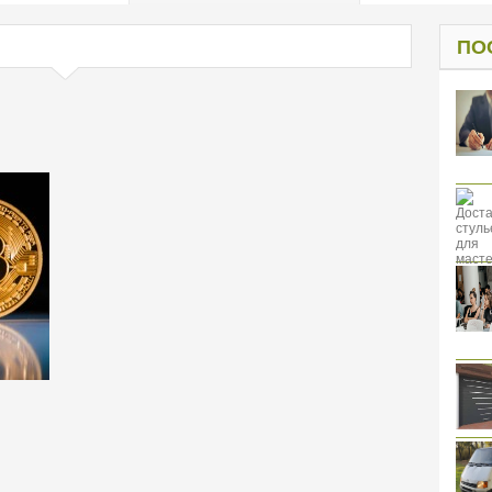
од к защите
ресов клиентов
ПО