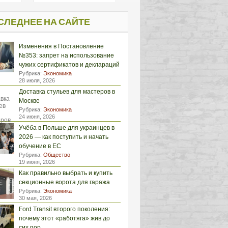
СЛЕДНЕЕ НА САЙТЕ
Изменения в Постановление
№353: запрет на использование
чужих сертификатов и деклараций
Рубрика:
Экономика
28 июля, 2026
Доставка стульев для мастеров в
Москве
Рубрика:
Экономика
24 июня, 2026
Учёба в Польше для украинцев в
2026 — как поступить и начать
обучение в ЕС
Рубрика:
Общество
19 июня, 2026
Как правильно выбрать и купить
секционные ворота для гаража
Рубрика:
Экономика
30 мая, 2026
Ford Transit второго поколения:
почему этот «работяга» жив до
сих пор