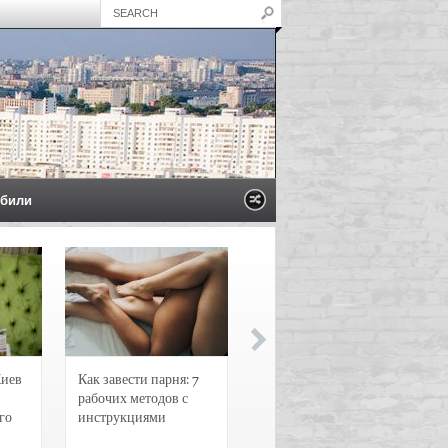
били
Киев
Как завести парня: 7
Новости и
рабочих методов с
чрезвычайные
го
инструкциями
происшествия в
Воронеже