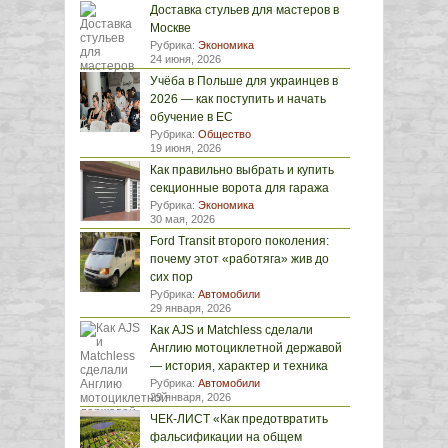
Доставка стульев для мастеров в
Москве
Рубрика:
Экономика
24 июня, 2026
Учёба в Польше для украинцев в
2026 — как поступить и начать
обучение в ЕС
Рубрика:
Общество
19 июня, 2026
Как правильно выбрать и купить
секционные ворота для гаража
Рубрика:
Экономика
30 мая, 2026
Ford Transit второго поколения:
почему этот «работяга» жив до
сих пор
Рубрика:
Автомобили
29 января, 2026
Как AJS и Matchless сделали
Англию мотоциклетной державой
— история, характер и техника
Рубрика:
Автомобили
29 января, 2026
ЧЕК-ЛИСТ «Как предотвратить
фальсификации на общем