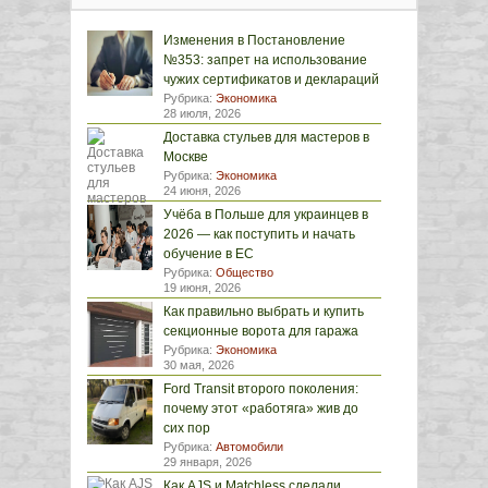
Изменения в Постановление
№353: запрет на использование
чужих сертификатов и деклараций
Рубрика:
Экономика
28 июля, 2026
Доставка стульев для мастеров в
Москве
Рубрика:
Экономика
24 июня, 2026
Учёба в Польше для украинцев в
2026 — как поступить и начать
обучение в ЕС
Рубрика:
Общество
19 июня, 2026
Как правильно выбрать и купить
секционные ворота для гаража
Рубрика:
Экономика
30 мая, 2026
Ford Transit второго поколения:
почему этот «работяга» жив до
сих пор
Рубрика:
Автомобили
29 января, 2026
Как AJS и Matchless сделали