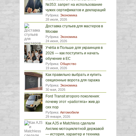
№353: запрет на использование
чужих сертификатов и деклараций
Рубрика:
Экономика
28 июля, 2026
Доставка стульев для мастеров в
Москве
Рубрика:
Экономика
24 июня, 2026
Учёба в Польше для украинцев в
2026 — как поступить и начать
обучение в ЕС
Рубрика:
Общество
19 июня, 2026
Как правильно выбрать и купить
секционные ворота для гаража
Рубрика:
Экономика
30 мая, 2026
Ford Transit второго поколения:
почему этот «работяга» жив до
сих пор
Рубрика:
Автомобили
29 января, 2026
Как AJS и Matchless сделали
Англию мотоциклетной державой
— история, характер и техника