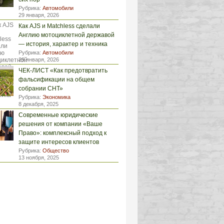
Рубрика:
Автомобили
29 января, 2026
Как AJS и Matchless сделали
Англию мотоциклетной державой
— история, характер и техника
Рубрика:
Автомобили
29 января, 2026
ЧЕК-ЛИСТ «Как предотвратить
фальсификации на общем
собрании СНТ»
Рубрика:
Экономика
8 декабря, 2025
Современные юридические
решения от компании «Ваше
Право»: комплексный подход к
защите интересов клиентов
Рубрика:
Общество
13 ноября, 2025