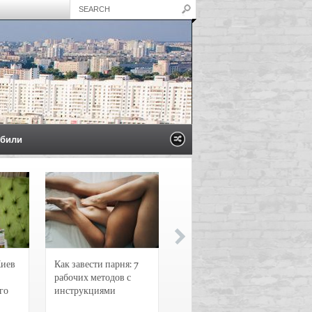
били
Киев
Как завести парня: 7
Новости и
рабочих методов с
чрезвычайные
го
инструкциями
происшествия в
Воронеже