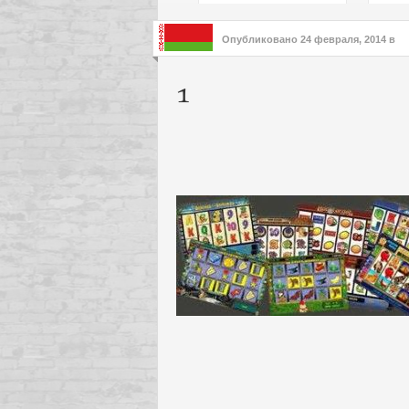
подх
инте
Опубликовано
24 февраля, 2014
в
1