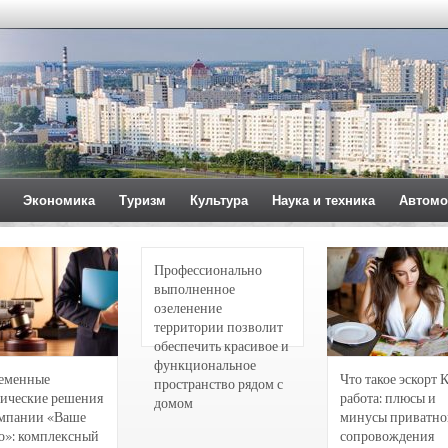
Экономика
Туризм
Культура
Наука и техника
Автомо
Профессионально
выполненное
озеленение
территории позволит
обеспечить красивое и
функциональное
еменные
Что такое эскорт 
пространство рядом с
ические решения
работа: плюсы и
домом
омпании «Ваше
минусы приватно
о»: комплексный
сопровождения