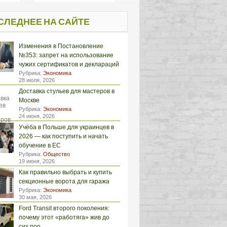
СЛЕДНЕЕ НА САЙТЕ
Изменения в Постановление
№353: запрет на использование
чужих сертификатов и деклараций
Рубрика:
Экономика
28 июля, 2026
Доставка стульев для мастеров в
Москве
Рубрика:
Экономика
24 июня, 2026
Учёба в Польше для украинцев в
2026 — как поступить и начать
обучение в ЕС
Рубрика:
Общество
19 июня, 2026
Как правильно выбрать и купить
секционные ворота для гаража
Рубрика:
Экономика
30 мая, 2026
Ford Transit второго поколения:
почему этот «работяга» жив до
сих пор