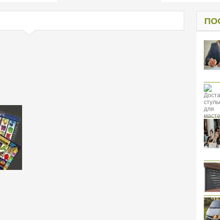
од к защите
ресов клиентов
ПО