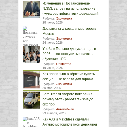
Изменения в Постановление
№353: запрет на использование
чужих сертификатов и деклараций
Рубрика:
Экономика
28 июля, 2026
Доставка стульев для мастеров в
Москве
Рубрика:
Экономика
24 июня, 2026
Учёба в Польше для украинцев в
2026 — как поступить и начать
обучение в ЕС
Рубрика:
Общество
19 июня, 2026
Как правильно выбрать и купить
секционные ворота для гаража
Рубрика:
Экономика
30 мая, 2026
Ford Transit второго поколения:
почему этот «работяга» жив до
сих пор
Рубрика:
Автомобили
29 января, 2026
Как AJS и Matchless сделали
Англию мотоциклетной державой