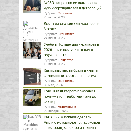
№353: запрет на использование
чужих сертификатов и деклараций
Рубрика:
Экономика
28 июля, 2026
Доставка стульев для мастеров в
Москве
Рубрика:
Экономика
24 июня, 2026
Учёба в Польше для украинцев в
2026 — как поступить и начать
обучение в ЕС
Рубрика:
Общество
19 июня, 2026
Как правильно выбрать и купить
секционные ворота для гаража
Рубрика:
Экономика
30 мая, 2026
Ford Transit второго поколения:
почему этот «работяга» жив до
сих пор
Рубрика:
Автомобили
29 января, 2026
Как AJS и Matchless сделали
Англию мотоциклетной державой
— история, характер и техника