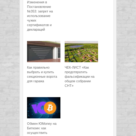
Изменения в
Постановление
№353: запрет на
использование
чужих
сертификатов и
деклараций
Как правильно
ЧЕК-ЛИСТ «Как
выбрать и купить
предотвратить
секционные ворота
фальсификации на
для гаража
общем собрании
СНТ»
Обмен ЮMoney на
Биткоин: как
осуществить