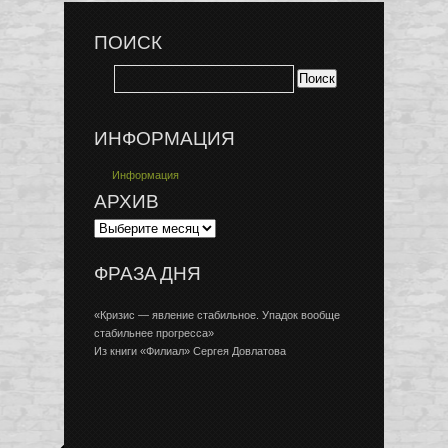
ПОИСК
ИНФОРМАЦИЯ
Информация
АРХИВ
ФРАЗА ДНЯ
«Кризис — явление стабильное. Упадок вообще
стабильнее прогресса»
Из книги «Филиал» Сергея Довлатова