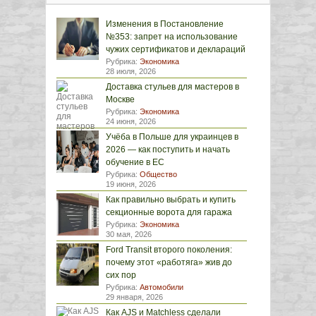
Изменения в Постановление
№353: запрет на использование
чужих сертификатов и деклараций
Рубрика:
Экономика
28 июля, 2026
Доставка стульев для мастеров в
Москве
Рубрика:
Экономика
24 июня, 2026
Учёба в Польше для украинцев в
2026 — как поступить и начать
обучение в ЕС
Рубрика:
Общество
19 июня, 2026
Как правильно выбрать и купить
секционные ворота для гаража
Рубрика:
Экономика
30 мая, 2026
Ford Transit второго поколения:
почему этот «работяга» жив до
сих пор
Рубрика:
Автомобили
29 января, 2026
Как AJS и Matchless сделали