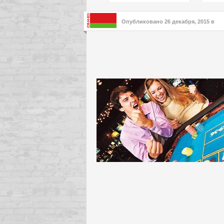
подх
инте
Опубликовано
26 декабря, 2015
в