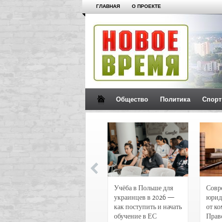
ГЛАВНАЯ
О ПРОЕКТЕ
Общество
Политика
Спорт
Новости и
Учёба в Польше для
Совр
чрезвычайные
украинцев в 2026 —
юрид
происшествия в
как поступить и начать
от к
Воронеже
обучение в ЕС
Прав