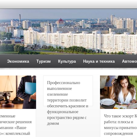
Экономика
Туризм
Культура
Наука и техника
Автомо
Профессионально
выполненное
озеленение
территории позволит
обеспечить красивое и
функциональное
еменные
Что такое эскорт 
пространство рядом с
ические решения
работа: плюсы и
домом
омпании «Ваше
минусы приватно
о»: комплексный
сопровождения