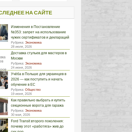
СЛЕДНЕЕ НА САЙТЕ
Изменения в Постановление
№353: запрет на использование
чужих сертификатов и деклараций
Рубрика:
Экономика
28 июля, 2026
Доставка стульев для мастеров в
Москве
Рубрика:
Экономика
24 июня, 2026
Учёба в Польше для украинцев в
2026 — как поступить и начать
обучение в ЕС
Рубрика:
Общество
19 июня, 2026
Как правильно выбрать и купить
секционные ворота для гаража
Рубрика:
Экономика
30 мая, 2026
Ford Transit второго поколения:
почему этот «работяга» жив до
сих пор