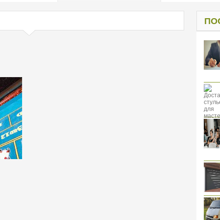
од к защите
ресов клиентов
ПО