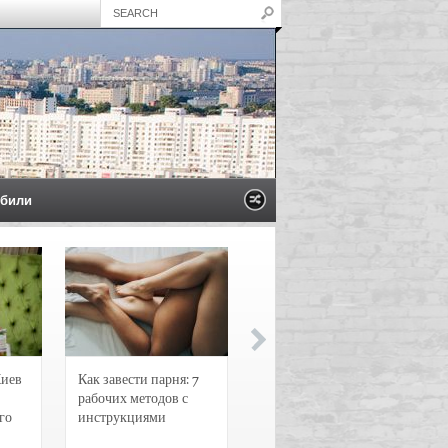
били
Киев
Как завести парня: 7
Новости и
рабочих методов с
чрезвычайные
го
инструкциями
происшествия в
Воронеже