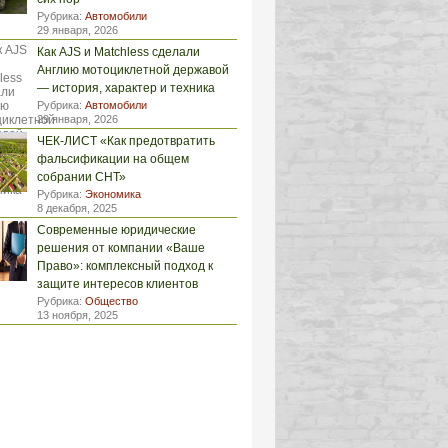
Рубрика:
Автомобили
29 января, 2026
Как AJS и Matchless сделали
Англию мотоциклетной державой
— история, характер и техника
Рубрика:
Автомобили
29 января, 2026
ЧЕК-ЛИСТ «Как предотвратить
фальсификации на общем
собрании СНТ»
Рубрика:
Экономика
8 декабря, 2025
Современные юридические
решения от компании «Ваше
Право»: комплексный подход к
защите интересов клиентов
Рубрика:
Общество
13 ноября, 2025