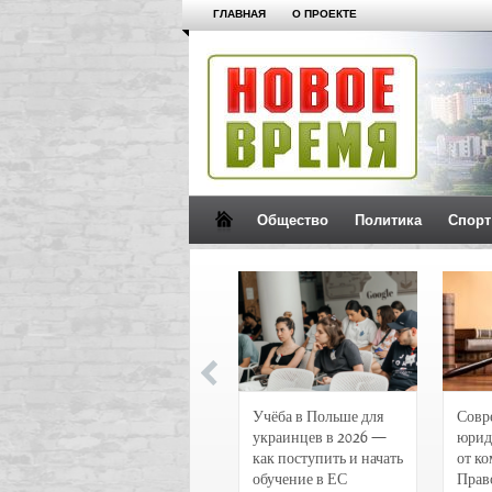
ГЛАВНАЯ
О ПРОЕКТЕ
Общество
Политика
Спорт
Новости и
Учёба в Польше для
Совр
чрезвычайные
украинцев в 2026 —
юрид
происшествия в
как поступить и начать
от к
Воронеже
обучение в ЕС
Прав