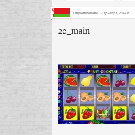
подх
инте
Опубликовано
17 декабря, 2014
в
20_main