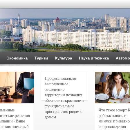
Экономика
Туризм
Культура
Наука и техника
Автомо
Профессионально
выполненное
озеленение
территории позволит
обеспечить красивое и
функциональное
еменные
Что такое эскорт 
пространство рядом с
ические решения
работа: плюсы и
домом
омпании «Ваше
минусы приватно
о»: комплексный
сопровождения