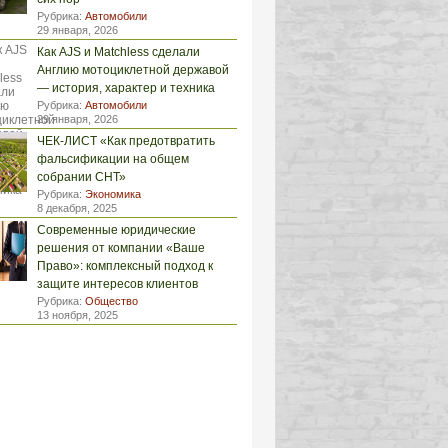
Рубрика:
Автомобили
29 января, 2026
Как AJS и Matchless сделали
Англию мотоциклетной державой
— история, характер и техника
Рубрика:
Автомобили
29 января, 2026
ЧЕК-ЛИСТ «Как предотвратить
фальсификации на общем
собрании СНТ»
Рубрика:
Экономика
8 декабря, 2025
Современные юридические
решения от компании «Ваше
Право»: комплексный подход к
защите интересов клиентов
Рубрика:
Общество
13 ноября, 2025