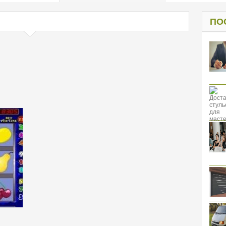
од к защите
ресов клиентов
ПО