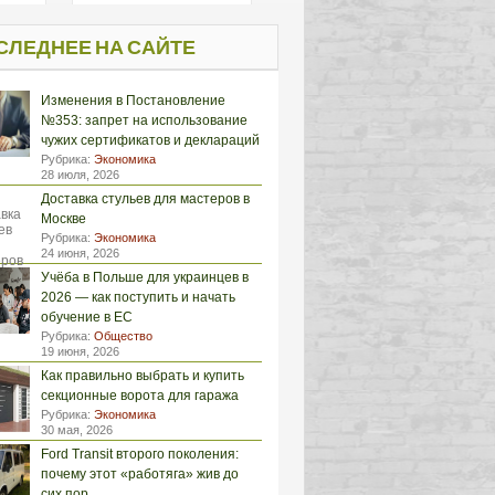
СЛЕДНЕЕ НА САЙТЕ
Изменения в Постановление
№353: запрет на использование
чужих сертификатов и деклараций
Рубрика:
Экономика
28 июля, 2026
Доставка стульев для мастеров в
Москве
Рубрика:
Экономика
24 июня, 2026
Учёба в Польше для украинцев в
2026 — как поступить и начать
обучение в ЕС
Рубрика:
Общество
19 июня, 2026
Как правильно выбрать и купить
секционные ворота для гаража
Рубрика:
Экономика
30 мая, 2026
Ford Transit второго поколения:
почему этот «работяга» жив до
сих пор