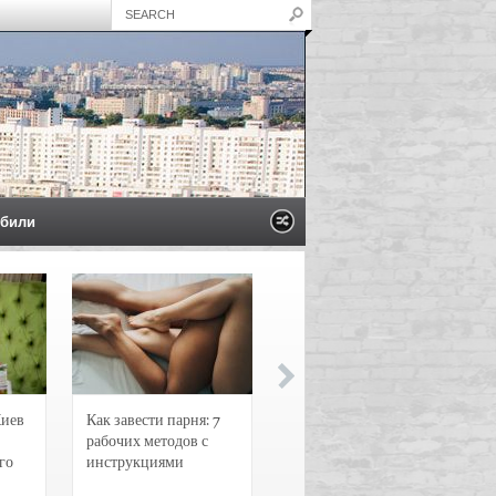
били
Киев
Как завести парня: 7
Новости и
рабочих методов с
чрезвычайные
го
инструкциями
происшествия в
Воронеже