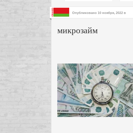
подх
инте
Опубликовано
10 ноября, 2022
в
микрозайм