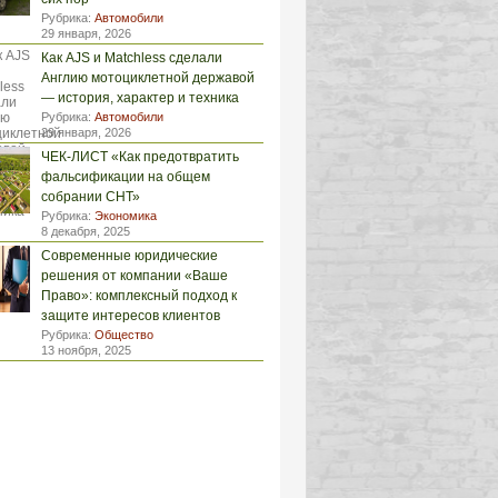
Рубрика:
Автомобили
29 января, 2026
Как AJS и Matchless сделали
Англию мотоциклетной державой
— история, характер и техника
Рубрика:
Автомобили
29 января, 2026
ЧЕК-ЛИСТ «Как предотвратить
фальсификации на общем
собрании СНТ»
Рубрика:
Экономика
8 декабря, 2025
Современные юридические
решения от компании «Ваше
Право»: комплексный подход к
защите интересов клиентов
Рубрика:
Общество
13 ноября, 2025