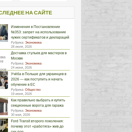
СЛЕДНЕЕ НА САЙТЕ
Изменения в Постановление
№353: запрет на использование
чужих сертификатов и деклараций
Рубрика:
Экономика
28 июля, 2026
Доставка стульев для мастеров в
Москве
Рубрика:
Экономика
24 июня, 2026
Учёба в Польше для украинцев в
2026 — как поступить и начать
обучение в ЕС
Рубрика:
Общество
19 июня, 2026
Как правильно выбрать и купить
секционные ворота для гаража
Рубрика:
Экономика
30 мая, 2026
Ford Transit второго поколения:
почему этот «работяга» жив до
сих пор