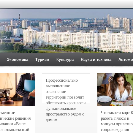
Экономика
Туризм
Культура
Наука и техника
Автомо
Профессионально
выполненное
озеленение
территории позволит
обеспечить красивое и
функциональное
еменные
Что такое эскорт 
пространство рядом с
ические решения
работа: плюсы и
домом
омпании «Ваше
минусы приватно
о»: комплексный
сопровождения