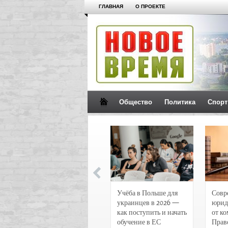
ГЛАВНАЯ
О ПРОЕКТЕ
Общество
Политика
Спорт
Новости и
Учёба в Польше для
Совр
чрезвычайные
украинцев в 2026 —
юрид
происшествия в
как поступить и начать
от к
Воронеже
обучение в ЕС
Прав