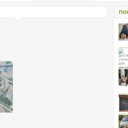
од к защите
ресов клиентов
ПО