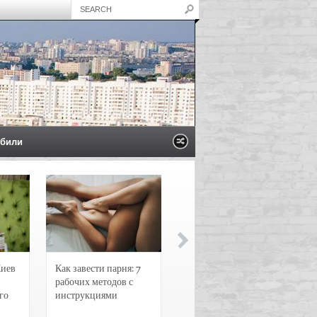
били
Киев
Как завести парня: 7
Новости и
рабочих методов с
чрезвычайные
го
инструкциями
происшествия в
Воронеже