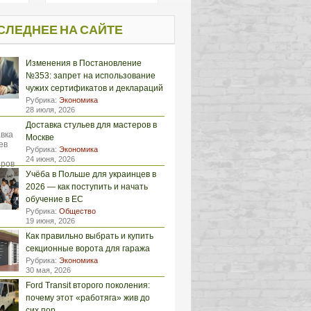
СЛЕДНЕЕ НА САЙТЕ
Изменения в Постановление
№353: запрет на использование
чужих сертификатов и деклараций
Рубрика:
Экономика
28 июля, 2026
Доставка стульев для мастеров в
Москве
Рубрика:
Экономика
24 июня, 2026
Учёба в Польше для украинцев в
2026 — как поступить и начать
обучение в ЕС
Рубрика:
Общество
19 июня, 2026
Как правильно выбрать и купить
секционные ворота для гаража
Рубрика:
Экономика
30 мая, 2026
Ford Transit второго поколения:
почему этот «работяга» жив до
сих пор