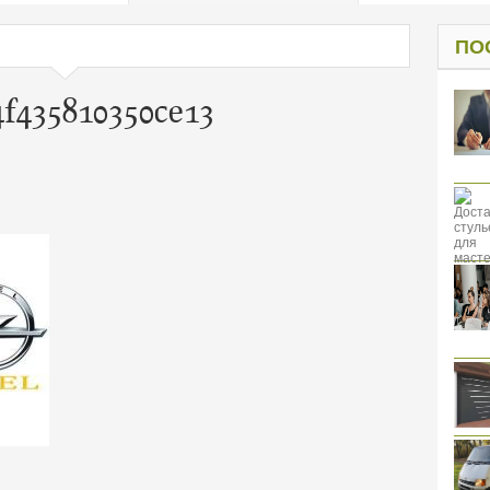
од к защите
ресов клиентов
ПО
f435810350ce13