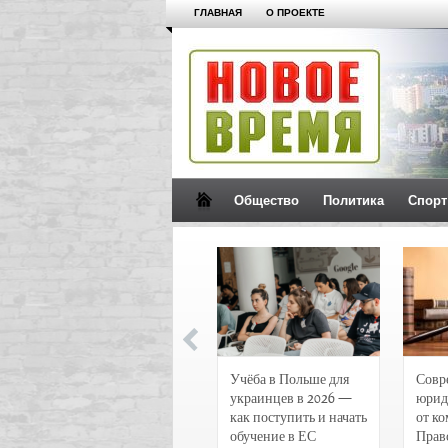
ГЛАВНАЯ
О ПРОЕКТЕ
Общество
Политика
Спорт
Новости и
Учёба в Польше для
Совр
чрезвычайные
украинцев в 2026 —
юрид
происшествия в
как поступить и начать
от к
Воронеже
обучение в ЕС
Прав