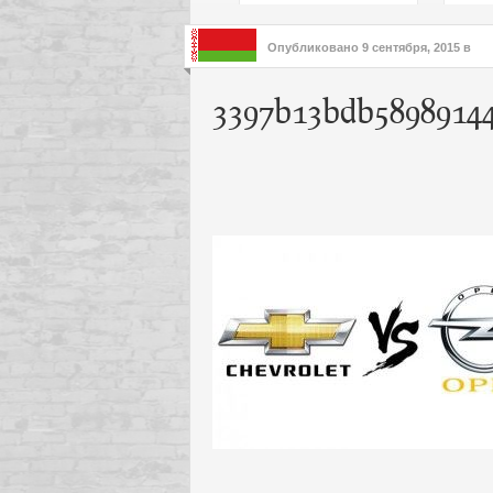
подх
инте
Опубликовано
9 сентября, 2015
в
3397b13bdb58989144