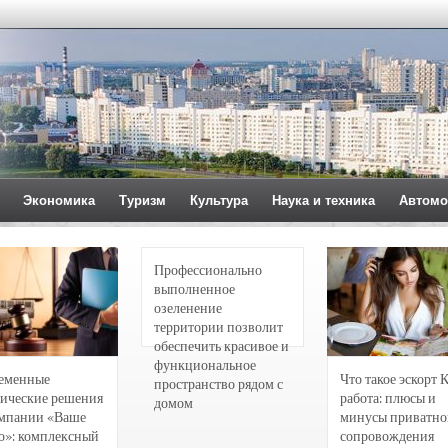
Экономика
Туризм
Культура
Наука и техника
Автомо
Профессионально
выполненное
озеленение
территории позволит
обеспечить красивое и
функциональное
еменные
Что такое эскорт 
пространство рядом с
ические решения
работа: плюсы и
домом
омпании «Ваше
минусы приватно
о»: комплексный
сопровождения