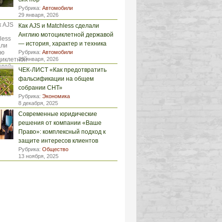
Рубрика:
Автомобили
29 января, 2026
Как AJS и Matchless сделали
Англию мотоциклетной державой
— история, характер и техника
Рубрика:
Автомобили
29 января, 2026
ЧЕК-ЛИСТ «Как предотвратить
фальсификации на общем
собрании СНТ»
Рубрика:
Экономика
8 декабря, 2025
Современные юридические
решения от компании «Ваше
Право»: комплексный подход к
защите интересов клиентов
Рубрика:
Общество
13 ноября, 2025