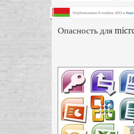
подх
инте
Опубликовано
8 ноября, 2013
в
Наук
Опасность для micro