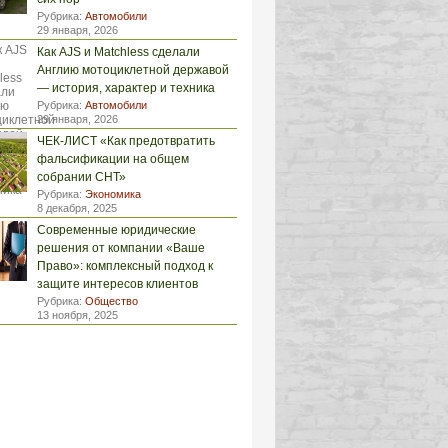
Рубрика:
Автомобили
29 января, 2026
Как AJS и Matchless сделали
Англию мотоциклетной державой
— история, характер и техника
Рубрика:
Автомобили
29 января, 2026
ЧЕК-ЛИСТ «Как предотвратить
фальсификации на общем
собрании СНТ»
Рубрика:
Экономика
8 декабря, 2025
Современные юридические
решения от компании «Ваше
Право»: комплексный подход к
защите интересов клиентов
Рубрика:
Общество
13 ноября, 2025