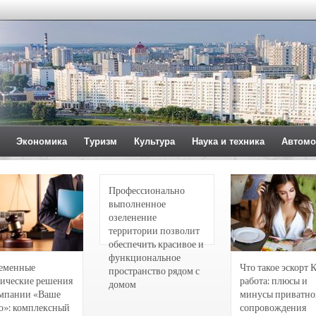
Экономика
Туризм
Культура
Наука и техника
Автомо
Профессионально
выполненное
озеленение
территории позволит
обеспечить красивое и
функциональное
еменные
Что такое эскорт 
пространство рядом с
ические решения
работа: плюсы и
домом
омпании «Ваше
минусы приватно
о»: комплексный
сопровождения