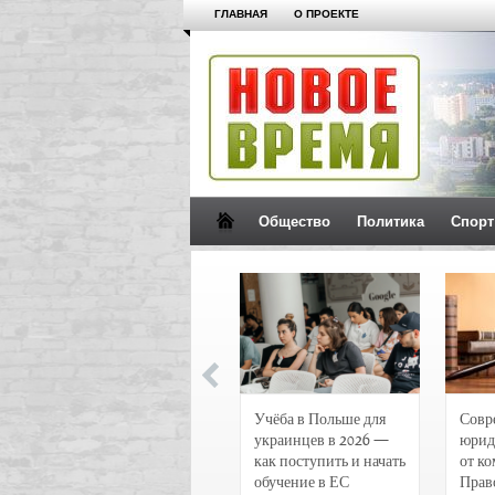
ГЛАВНАЯ
О ПРОЕКТЕ
Общество
Политика
Спорт
Новости и
Учёба в Польше для
Совр
чрезвычайные
украинцев в 2026 —
юрид
происшествия в
как поступить и начать
от к
Воронеже
обучение в ЕС
Прав