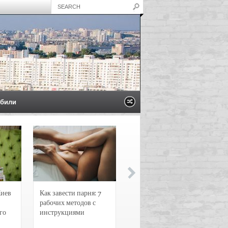
били
Киев
Как завести парня: 7
Новости и
рабочих методов с
чрезвычайные
го
инструкциями
происшествия в
Воронеже