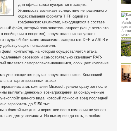
для офиса также нуждается в защите.
Уязвимость возникает вследствие неправильного
обрабатывания формата TIFF одной из
графических библиотек, находящихся в составе
отанный файл, который пользователь откроет (чаще всего это
 в сообщении в соцсетях), злоумышленник запускает
бого труда обойти такие механизмы защиты как DEP и ASLR и
и у действующего пользователя.
й файл, компьютер, на который осуществляется атака,
 с удаленным сервером и самостоятельно скачивает RAR-
оторый является самораспаковывающимся, сообщает компания
ма уже находится в руках злоумышленников. Компанией
еальных таргетированных атаках.
тированных атак компания Microsoft узнала сразу же после
раммы выплаты денежных вознаграждений за обнаруженные
ay-эксплойт данного вида, который приносит вред последней
шанс заработать до $150 тыс.
мы в ближайшие дни, и вероятнее всего компания не успеет
ть патч для уязвимости. Но выход всегда есть, в любом