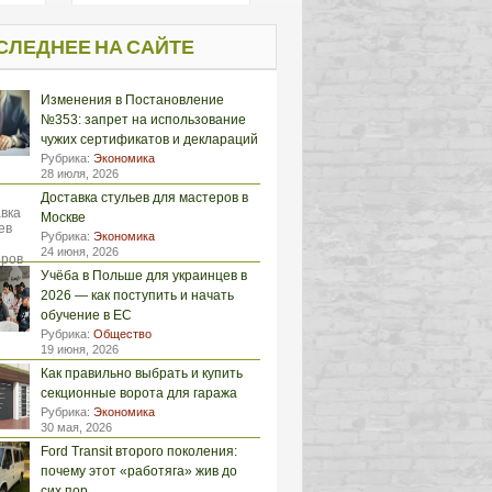
СЛЕДНЕЕ НА САЙТЕ
Изменения в Постановление
№353: запрет на использование
чужих сертификатов и деклараций
Рубрика:
Экономика
28 июля, 2026
Доставка стульев для мастеров в
Москве
Рубрика:
Экономика
24 июня, 2026
Учёба в Польше для украинцев в
2026 — как поступить и начать
обучение в ЕС
Рубрика:
Общество
19 июня, 2026
Как правильно выбрать и купить
секционные ворота для гаража
Рубрика:
Экономика
30 мая, 2026
Ford Transit второго поколения:
почему этот «работяга» жив до
сих пор