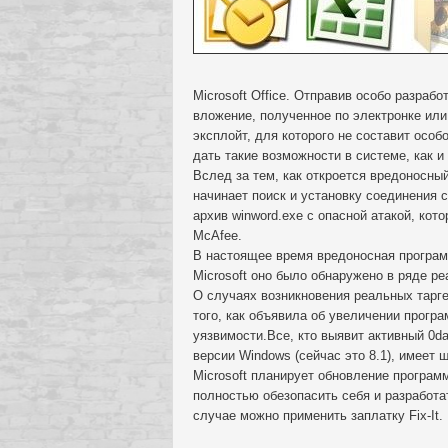
Microsoft Office. Отправив особо разраб
вложение, полученное по электронке или
эксплойт, для которого не составит осо
дать такие возможности в системе, как 
Вслед за тем, как откроется вредоносны
начинает поиск и установку соединения
архив winword.exe с опасной атакой, к
McAfee.
В настоящее время вредоносная програм
Microsoft оно было обнаружено в ряде р
О случаях возникновения реальных тарге
того, как объявила об увеличении прог
уязвимости.Все, кто выявит активный 0d
версии Windows (сейчас это 8.1), имеет 
Microsoft планирует обновление програм
полностью обезопасить себя и разработа
случае можно применить заплатку Fix-It.