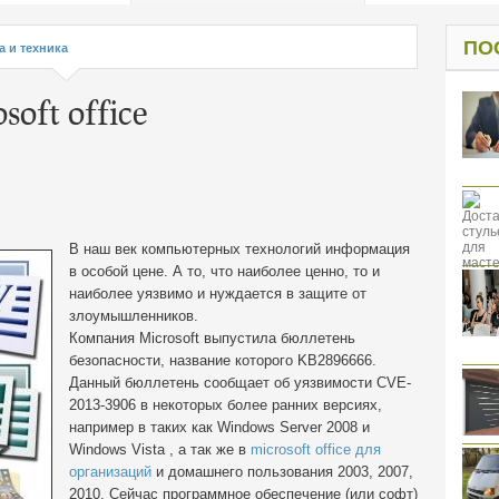
од к защите
ресов клиентов
ПО
а и техника
soft office
В наш век компьютерных технологий информация
в особой цене. А то, что наиболее ценно, то и
наиболее уязвимо и нуждается в защите от
злоумышленников.
Компания Microsoft выпустила бюллетень
безопасности, название которого KB2896666.
Данный бюллетень сообщает об уязвимости CVE-
2013-3906 в некоторых более ранних версиях,
например в таких как Windows Server 2008 и
Windows Vista , а так же в
microsoft office для
организаций
и домашнего пользования 2003, 2007,
2010. Сейчас программное обеспечение (или софт)