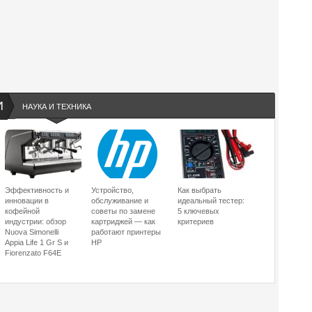
И
НАУКА И ТЕХНИКА
Эффективность и
Устройство,
Как выбрать
инновации в
обслуживание и
идеальный тестер:
кофейной
советы по замене
5 ключевых
индустрии: обзор
картриджей — как
критериев
Nuova Simonelli
работают принтеры
Appia Life 1 Gr S и
HP
Fiorenzato F64E