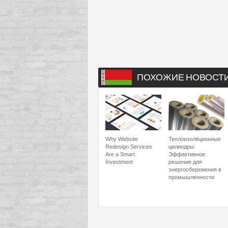
ПОХОЖИЕ НОВОСТ
Why Website
Теплоизоляционные
Redesign Services
цилиндры:
Are a Smart
Эффективное
Investment
решение для
энергосбережения в
промышленности