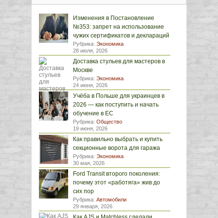
Изменения в Постановление
№353: запрет на использование
чужих сертификатов и деклараций
Рубрика:
Экономика
28 июля, 2026
Доставка стульев для мастеров в
Москве
Рубрика:
Экономика
24 июня, 2026
Учёба в Польше для украинцев в
2026 — как поступить и начать
обучение в ЕС
Рубрика:
Общество
19 июня, 2026
Как правильно выбрать и купить
секционные ворота для гаража
Рубрика:
Экономика
30 мая, 2026
Ford Transit второго поколения:
почему этот «работяга» жив до
сих пор
Рубрика:
Автомобили
29 января, 2026
Как AJS и Matchless сделали