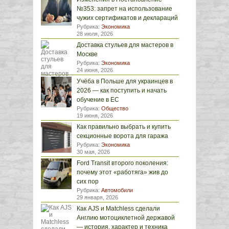
№353: запрет на использование
чужих сертификатов и деклараций
Рубрика:
Экономика
28 июля, 2026
Доставка стульев для мастеров в
Москве
Рубрика:
Экономика
24 июня, 2026
Учёба в Польше для украинцев в
2026 — как поступить и начать
обучение в ЕС
Рубрика:
Общество
19 июня, 2026
Как правильно выбрать и купить
секционные ворота для гаража
Рубрика:
Экономика
30 мая, 2026
Ford Transit второго поколения:
почему этот «работяга» жив до
сих пор
Рубрика:
Автомобили
29 января, 2026
Как AJS и Matchless сделали
Англию мотоциклетной державой
— история, характер и техника