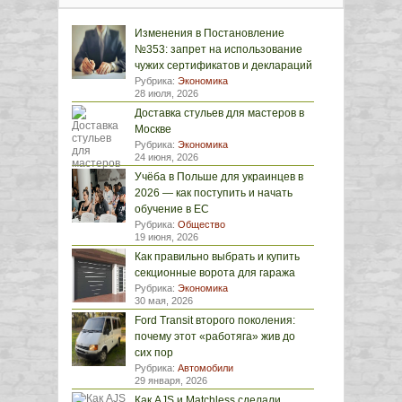
Изменения в Постановление
№353: запрет на использование
чужих сертификатов и деклараций
Рубрика:
Экономика
28 июля, 2026
Доставка стульев для мастеров в
Москве
Рубрика:
Экономика
24 июня, 2026
Учёба в Польше для украинцев в
2026 — как поступить и начать
обучение в ЕС
Рубрика:
Общество
19 июня, 2026
Как правильно выбрать и купить
секционные ворота для гаража
Рубрика:
Экономика
30 мая, 2026
Ford Transit второго поколения:
почему этот «работяга» жив до
сих пор
Рубрика:
Автомобили
29 января, 2026
Как AJS и Matchless сделали