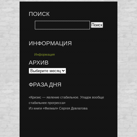
ПОИСК
ИНФОРМАЦИЯ
Информация
АРХИВ
ФРАЗА ДНЯ
«Кризис — явление стабильное. Упадок вообще
стабильнее прогресса»
Из книги «Филиал» Сергея Довлатова