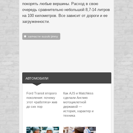
покорять любые вершины. Расход в свою
очередь сравнительно небольшой 8,7-14 литров
на 100 километров. Все зависит от дороги и ее
загруженности.
запчасти suzuki jimny
АВТОМОБИЛИ
Ford Transit второго
Как AJS и Matchless
поколения: почему
сделали Англию
этот «работяга» жив
мотоциклетной
до сих пор
державой —
история, характер и
техника