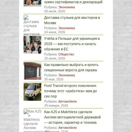
чужих сертификатов и деклараций
Рубрика:
Экономика
28 июля, 2026
Доставка стульев для мастеров в
Москве
Рубрика:
Экономика
24 июня, 2026
Учёба в Польше для украинцев в
2026 — как поступить и начать
обучение в ЕС
Рубрика:
Общество
19 июня, 2026
Как правильно выбрать и купить
секционные ворота для гаража
Рубрика:
Экономика
30 мая, 2026
Ford Transit второго поколения:
почему этот «работяга» жив до
сих пор
Рубрика:
Автомобили
29 января, 2026
Как AJS и Matchless сделали
Англию мотоциклетной державой
— история, характер и техника
Рубрика:
Автомобили
29 января, 2026