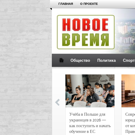
ГЛАВНАЯ
О ПРОЕКТЕ
Общество
Политика
Спорт
Новости и
Учёба в Польше для
Совр
чрезвычайные
украинцев в 2026 —
юрид
происшествия в
как поступить и начать
от к
Воронеже
обучение в ЕС
Прав