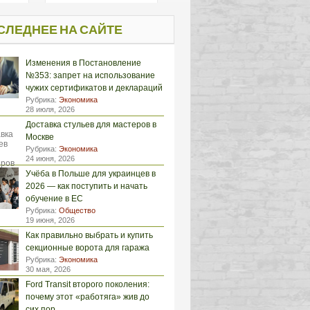
СЛЕДНЕЕ НА САЙТЕ
Изменения в Постановление
№353: запрет на использование
чужих сертификатов и деклараций
Рубрика:
Экономика
28 июля, 2026
Доставка стульев для мастеров в
Москве
Рубрика:
Экономика
24 июня, 2026
Учёба в Польше для украинцев в
2026 — как поступить и начать
обучение в ЕС
Рубрика:
Общество
19 июня, 2026
Как правильно выбрать и купить
секционные ворота для гаража
Рубрика:
Экономика
30 мая, 2026
Ford Transit второго поколения:
почему этот «работяга» жив до
сих пор