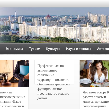
Экономика
Туризм
Культура
Наука и техника
Автомо
Профессионально
выполненное
озеленение
территории позволит
обеспечить красивое и
функциональное
еменные
Что такое эскорт 
пространство рядом с
ические решения
работа: плюсы и
домом
омпании «Ваше
минусы приватно
о»: комплексный
сопровождения