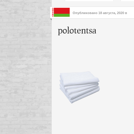
подх
инте
Опубликовано
18 августа, 2020
в
polotentsa