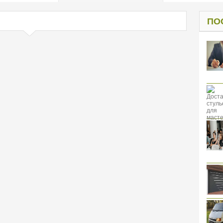
од к защите
ресов клиентов
ПО