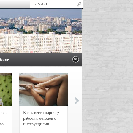
били
Киев
Как завести парня: 7
Новости и
рабочих методов с
чрезвычайные
го
инструкциями
происшествия в
Воронеже