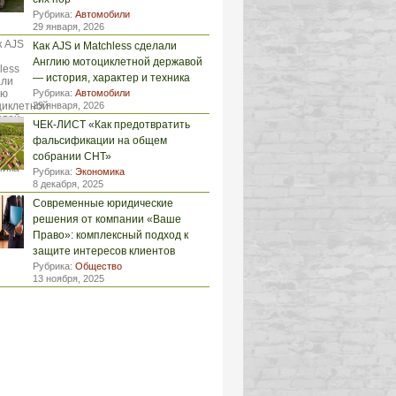
Рубрика:
Автомобили
29 января, 2026
Как AJS и Matchless сделали
Англию мотоциклетной державой
— история, характер и техника
Рубрика:
Автомобили
29 января, 2026
ЧЕК-ЛИСТ «Как предотвратить
фальсификации на общем
собрании СНТ»
Рубрика:
Экономика
8 декабря, 2025
Современные юридические
решения от компании «Ваше
Право»: комплексный подход к
защите интересов клиентов
Рубрика:
Общество
13 ноября, 2025