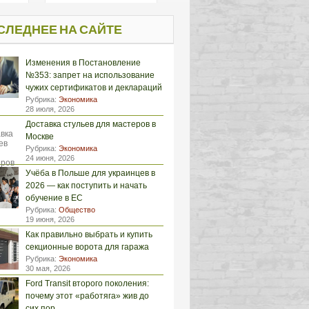
СЛЕДНЕЕ НА САЙТЕ
Изменения в Постановление
№353: запрет на использование
чужих сертификатов и деклараций
Рубрика:
Экономика
28 июля, 2026
Доставка стульев для мастеров в
Москве
Рубрика:
Экономика
24 июня, 2026
Учёба в Польше для украинцев в
2026 — как поступить и начать
обучение в ЕС
Рубрика:
Общество
19 июня, 2026
Как правильно выбрать и купить
секционные ворота для гаража
Рубрика:
Экономика
30 мая, 2026
Ford Transit второго поколения:
почему этот «работяга» жив до
сих пор