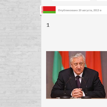
подх
инте
Опубликовано
20 августа, 2013
в
1