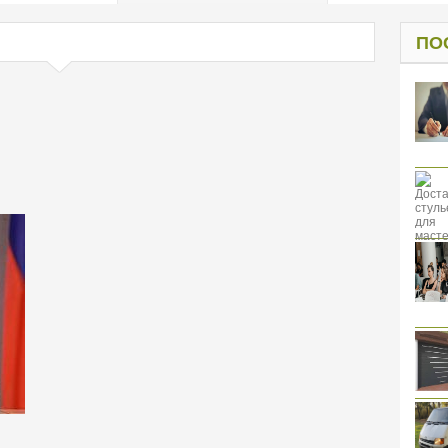
од к защите
ресов клиентов
ПО