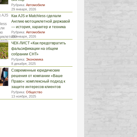
Рубрика:
Автомобили
29 января, 2026
Как AJS и Matchless сделали
Англию мотоциклетной державой
— история, характер и техника
Рубрика:
Автомобили
29 января, 2026
ЧЕК-ЛИСТ «Как предотвратить
фальсификации на общем
собрании СНТ»
Рубрика:
Экономика
8 декабря, 2025
Современные юридические
решения от компании «Ваше
Право»: комплексный подход к
защите интересов клиентов
Рубрика:
Общество
13 ноября, 2025