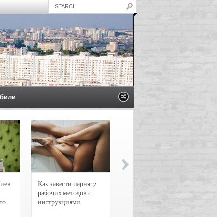
били
Киев
Как завести парня: 7
Новости и
рабочих методов с
чрезвычайные
го
инструкциями
происшествия в
Воронеже