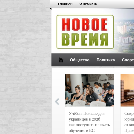
ГЛАВНАЯ
О ПРОЕКТЕ
Общество
Политика
Спорт
Новости и
Учёба в Польше для
Совр
чрезвычайные
украинцев в 2026 —
юрид
происшествия в
как поступить и начать
от к
Воронеже
обучение в ЕС
Прав