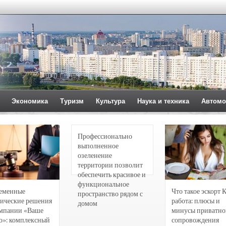
Экономика
Туризм
Культура
Наука и техника
Автомо
Профессионально
выполненное
озеленение
территории позволит
обеспечить красивое и
функциональное
еменные
Что такое эскорт 
пространство рядом с
ические решения
работа: плюсы и
домом
омпании «Ваше
минусы приватно
о»: комплексный
сопровождения