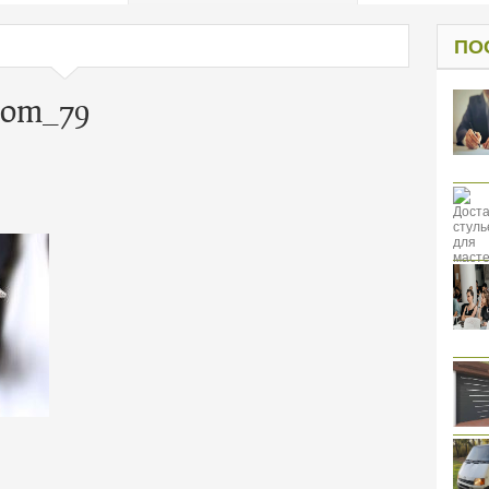
од к защите
ресов клиентов
ПО
com_79