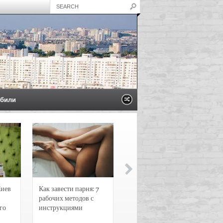
били
Киев
Как завести парня: 7
Новости и
рабочих методов с
чрезвычайные
го
инструкциями
происшествия в
Воронеже