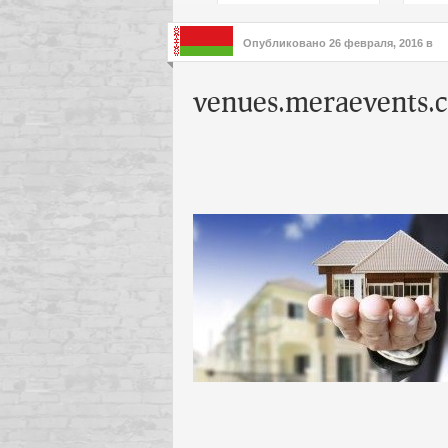
подх
инте
Опубликовано
26 февраля, 2016
в
venues.meraevents.