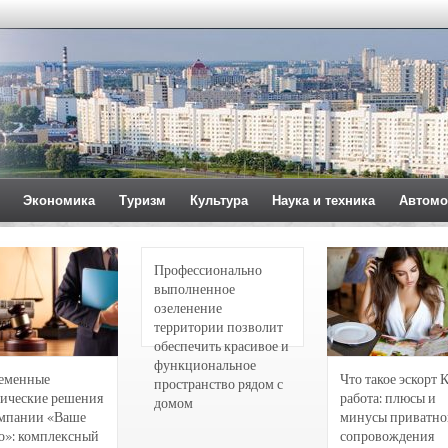
Экономика
Туризм
Культура
Наука и техника
Автомо
Профессионально
выполненное
озеленение
территории позволит
обеспечить красивое и
функциональное
еменные
Что такое эскорт 
пространство рядом с
ические решения
работа: плюсы и
домом
омпании «Ваше
минусы приватно
о»: комплексный
сопровождения