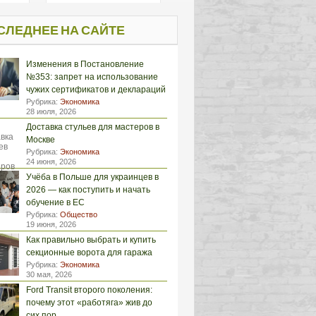
СЛЕДНЕЕ НА САЙТЕ
Изменения в Постановление
№353: запрет на использование
чужих сертификатов и деклараций
Рубрика:
Экономика
28 июля, 2026
Доставка стульев для мастеров в
Москве
Рубрика:
Экономика
24 июня, 2026
Учёба в Польше для украинцев в
2026 — как поступить и начать
обучение в ЕС
Рубрика:
Общество
19 июня, 2026
Как правильно выбрать и купить
секционные ворота для гаража
Рубрика:
Экономика
30 мая, 2026
Ford Transit второго поколения:
почему этот «работяга» жив до
сих пор