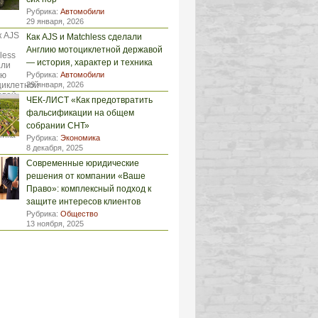
Рубрика:
Автомобили
29 января, 2026
Как AJS и Matchless сделали
Англию мотоциклетной державой
— история, характер и техника
Рубрика:
Автомобили
29 января, 2026
ЧЕК-ЛИСТ «Как предотвратить
фальсификации на общем
собрании СНТ»
Рубрика:
Экономика
8 декабря, 2025
Современные юридические
решения от компании «Ваше
Право»: комплексный подход к
защите интересов клиентов
Рубрика:
Общество
13 ноября, 2025