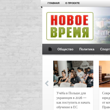
ГЛАВНАЯ
О ПРОЕКТЕ
Общество
Политика
Спорт
Новости и
Учёба в Польше для
Совр
чрезвычайные
украинцев в 2026 —
юрид
происшествия в
как поступить и начать
от к
Воронеже
обучение в ЕС
Прав