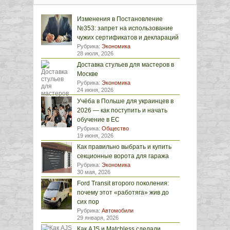
Изменения в Постановление
№353: запрет на использование
чужих сертификатов и деклараций
Рубрика:
Экономика
28 июля, 2026
Доставка стульев для мастеров в
Москве
Рубрика:
Экономика
24 июня, 2026
Учёба в Польше для украинцев в
2026 — как поступить и начать
обучение в ЕС
Рубрика:
Общество
19 июня, 2026
Как правильно выбрать и купить
секционные ворота для гаража
Рубрика:
Экономика
30 мая, 2026
Ford Transit второго поколения:
почему этот «работяга» жив до
сих пор
Рубрика:
Автомобили
29 января, 2026
Как AJS и Matchless сделали