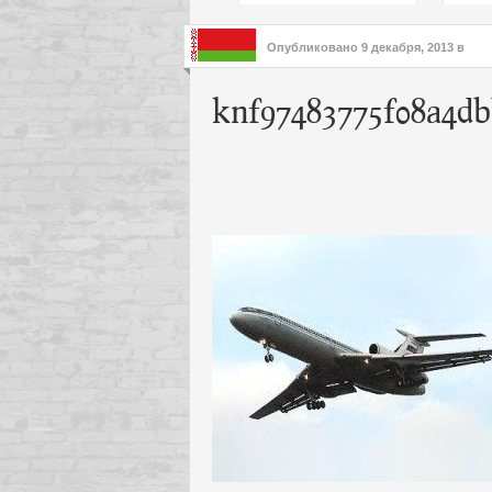
подх
инте
Опубликовано
9 декабря, 2013
в
knf97483775f08a4db