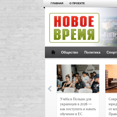
ГЛАВНАЯ
О ПРОЕКТЕ
Общество
Политика
Спорт
Новости и
Учёба в Польше для
Совр
чрезвычайные
украинцев в 2026 —
юрид
происшествия в
как поступить и начать
от к
Воронеже
обучение в ЕС
Прав