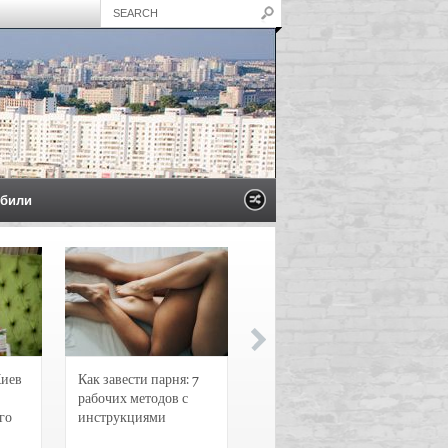
били
Киев
Как завести парня: 7
Новости и
рабочих методов с
чрезвычайные
го
инструкциями
происшествия в
Воронеже