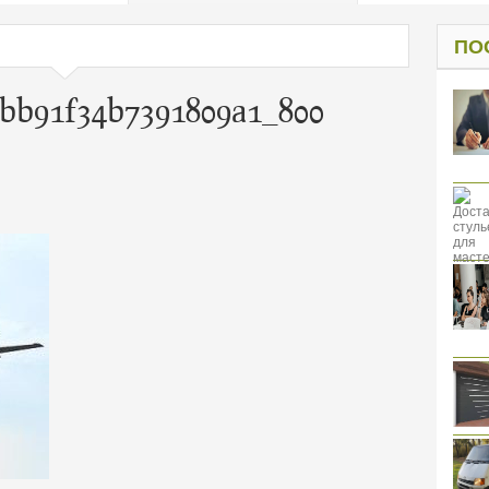
од к защите
ресов клиентов
ПО
bb91f34b7391809a1_800