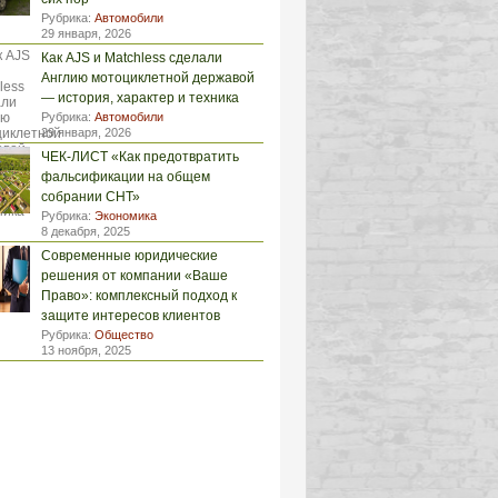
Рубрика:
Автомобили
29 января, 2026
Как AJS и Matchless сделали
Англию мотоциклетной державой
— история, характер и техника
Рубрика:
Автомобили
29 января, 2026
ЧЕК-ЛИСТ «Как предотвратить
фальсификации на общем
собрании СНТ»
Рубрика:
Экономика
8 декабря, 2025
Современные юридические
решения от компании «Ваше
Право»: комплексный подход к
защите интересов клиентов
Рубрика:
Общество
13 ноября, 2025