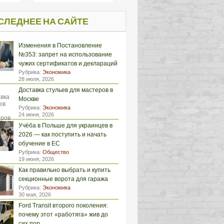
СЛЕДНЕЕ НА САЙТЕ
Изменения в Постановление
№353: запрет на использование
чужих сертификатов и деклараций
Рубрика:
Экономика
28 июля, 2026
Доставка стульев для мастеров в
Москве
Рубрика:
Экономика
24 июня, 2026
Учёба в Польше для украинцев в
2026 — как поступить и начать
обучение в ЕС
Рубрика:
Общество
19 июня, 2026
Как правильно выбрать и купить
секционные ворота для гаража
Рубрика:
Экономика
30 мая, 2026
Ford Transit второго поколения:
почему этот «работяга» жив до
сих пор