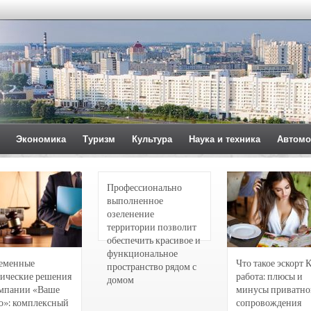
Экономика
Туризм
Культура
Наука и техника
Автомо
Профессионально
выполненное
озеленение
территории позволит
обеспечить красивое и
функциональное
еменные
Что такое эскорт 
пространство рядом с
ические решения
работа: плюсы и
домом
омпании «Ваше
минусы приватно
о»: комплексный
сопровождения