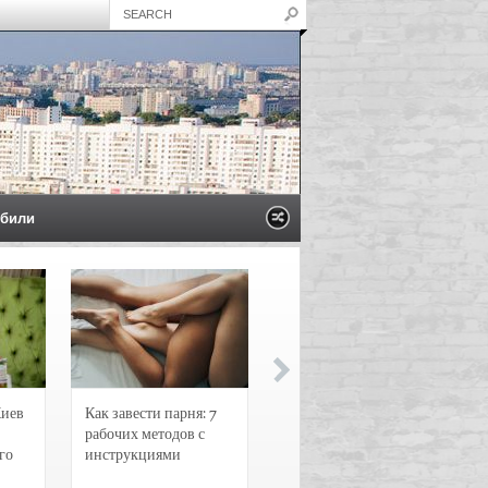
били
Киев
Как завести парня: 7
Новости и
рабочих методов с
чрезвычайные
го
инструкциями
происшествия в
Воронеже