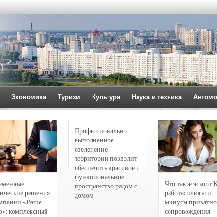
Экономика
Туризм
Культура
Наука и техника
Автомо
Профессионально
выполненное
озеленение
территории позволит
обеспечить красивое и
функциональное
еменные
Что такое эскорт 
пространство рядом с
ические решения
работа: плюсы и
домом
омпании «Ваше
минусы приватно
о»: комплексный
сопровождения