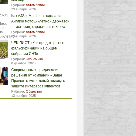
Рубрика:
Автомобили
29 января, 2026
Как AJS и Matchless сделали
Англию мотоциклетной державой
— история, характер и техника
Рубрика:
Автомобили
29 января, 2026
ЧЕК-ЛИСТ «Как предотвратить
фальсификации на общем
собрании СНТ»
Рубрика:
Экономика
8 декабря, 2025
Современные юридические
решения от компании «Ваше
Право»: комплексный подход к
защите интересов клиентов
Рубрика:
Общество
13 ноября, 2025