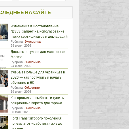
СЛЕДНЕЕ НА САЙТЕ
Изменения в Постановление
№353: запрет на использование
чужих сертификатов и деклараций
Рубрика:
Экономика
28 июля, 2026
Доставка стульев для мастеров в
Москве
Рубрика:
Экономика
24 июня, 2026
Учёба в Польше для украинцев в
2026 — как поступить и начать
обучение в ЕС
Рубрика:
Общество
19 июня, 2026
Как правильно выбрать и купить
секционные ворота для гаража
Рубрика:
Экономика
30 мая, 2026
Ford Transit второго поколения:
почему этот «работяга» жив до
сих пор