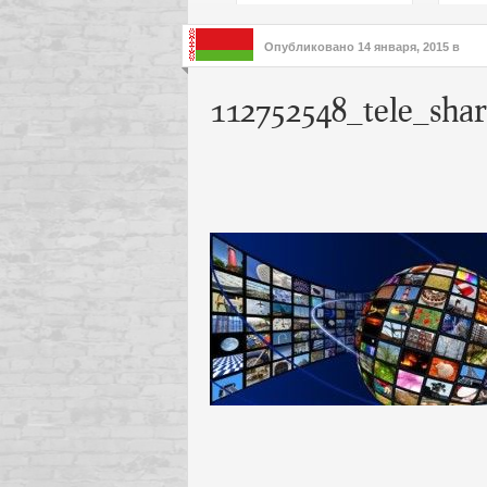
подх
инте
Опубликовано
14 января, 2015
в
112752548_tele_shar