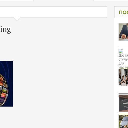
од к защите
ресов клиентов
ПО
ing