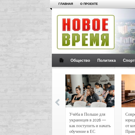
ГЛАВНАЯ
О ПРОЕКТЕ
Общество
Политика
Спорт
Новости и
Учёба в Польше для
Совр
чрезвычайные
украинцев в 2026 —
юрид
происшествия в
как поступить и начать
от к
Воронеже
обучение в ЕС
Прав