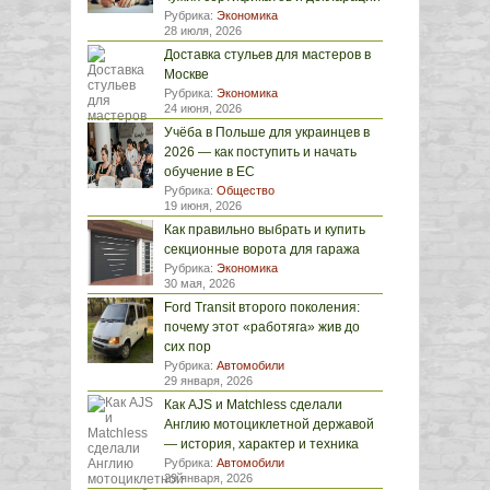
Рубрика:
Экономика
28 июля, 2026
Доставка стульев для мастеров в
Москве
Рубрика:
Экономика
24 июня, 2026
Учёба в Польше для украинцев в
2026 — как поступить и начать
обучение в ЕС
Рубрика:
Общество
19 июня, 2026
Как правильно выбрать и купить
секционные ворота для гаража
Рубрика:
Экономика
30 мая, 2026
Ford Transit второго поколения:
почему этот «работяга» жив до
сих пор
Рубрика:
Автомобили
29 января, 2026
Как AJS и Matchless сделали
Англию мотоциклетной державой
— история, характер и техника
Рубрика:
Автомобили
29 января, 2026