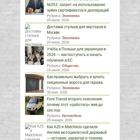
№353: запрет на использование
чужих сертификатов и деклараций
Рубрика:
Экономика
28 июля, 2026
Доставка стульев для мастеров в
Москве
Рубрика:
Экономика
24 июня, 2026
Учёба в Польше для украинцев в
2026 — как поступить и начать
обучение в ЕС
Рубрика:
Общество
19 июня, 2026
Как правильно выбрать и купить
секционные ворота для гаража
Рубрика:
Экономика
30 мая, 2026
Ford Transit второго поколения:
почему этот «работяга» жив до
сих пор
Рубрика:
Автомобили
29 января, 2026
Как AJS и Matchless сделали
Англию мотоциклетной державой
— история, характер и техника