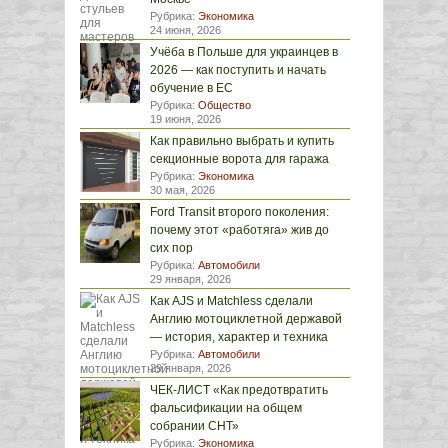
Рубрика:
Экономика
24 июня, 2026
Учёба в Польше для украинцев в
2026 — как поступить и начать
обучение в ЕС
Рубрика:
Общество
19 июня, 2026
Как правильно выбрать и купить
секционные ворота для гаража
Рубрика:
Экономика
30 мая, 2026
Ford Transit второго поколения:
почему этот «работяга» жив до
сих пор
Рубрика:
Автомобили
29 января, 2026
Как AJS и Matchless сделали
Англию мотоциклетной державой
— история, характер и техника
Рубрика:
Автомобили
29 января, 2026
ЧЕК-ЛИСТ «Как предотвратить
фальсификации на общем
собрании СНТ»
Рубрика:
Экономика