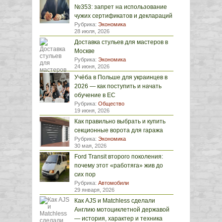
№353: запрет на использование
чужих сертификатов и деклараций
Рубрика:
Экономика
28 июля, 2026
Доставка стульев для мастеров в
Москве
Рубрика:
Экономика
24 июня, 2026
Учёба в Польше для украинцев в
2026 — как поступить и начать
обучение в ЕС
Рубрика:
Общество
19 июня, 2026
Как правильно выбрать и купить
секционные ворота для гаража
Рубрика:
Экономика
30 мая, 2026
Ford Transit второго поколения:
почему этот «работяга» жив до
сих пор
Рубрика:
Автомобили
29 января, 2026
Как AJS и Matchless сделали
Англию мотоциклетной державой
— история, характер и техника