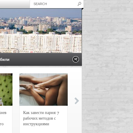
били
Киев
Как завести парня: 7
Новости и
рабочих методов с
чрезвычайные
го
инструкциями
происшествия в
Воронеже