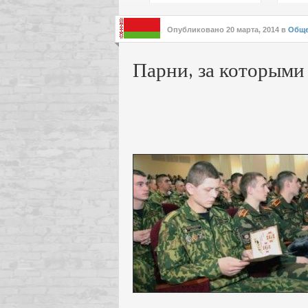
подх
инте
Опубликовано
20 марта, 2014
в
Обще
Парни, за которыми 