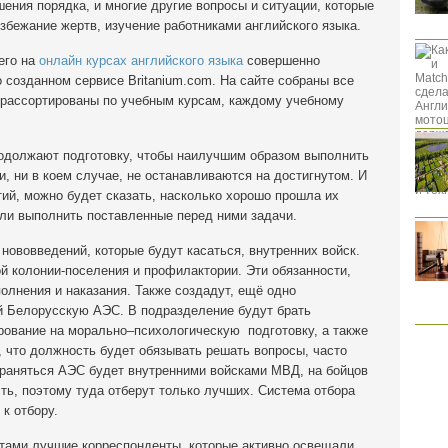
шения порядка, и многие другие вопросы и ситуации, которые
збежание жертв, изучение работниками английского языка.
его на
онлайн курсах английского языка
совершенно
 созданном сервисе Britanium.com. На сайте собраны все
рассортированы по учебным курсам, каждому учебному
одолжают подготовку, чтобы наилучшим образом выполнить
и, ни в коем случае, не останавливаются на достигнутом. И
ий, можно будет сказать, насколько хорошо прошла их
гли выполнить поставленные перед ними задачи.
 нововведений, которые будут касаться, внутренних войск.
й колонии-поселения и профилактории. Эти обязанности,
олнения и наказания. Также создадут, ещё одно
й Белорусскую АЭС. В подразделение будут брать
рование на морально–психологическую подготовку, а также
, что должность будет обязывать решать вопросы, часто
раняться АЭС будет внутренними войсками МВД, на бойцов
ть, поэтому туда отберут только лучших. Система отбора
 к отбору.
тами лучшие корреспонденты, которые активно освещали