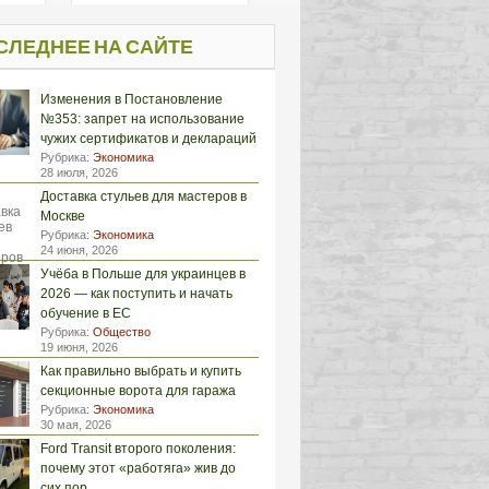
СЛЕДНЕЕ НА САЙТЕ
Изменения в Постановление
№353: запрет на использование
чужих сертификатов и деклараций
Рубрика:
Экономика
28 июля, 2026
Доставка стульев для мастеров в
Москве
Рубрика:
Экономика
24 июня, 2026
Учёба в Польше для украинцев в
2026 — как поступить и начать
обучение в ЕС
Рубрика:
Общество
19 июня, 2026
Как правильно выбрать и купить
секционные ворота для гаража
Рубрика:
Экономика
30 мая, 2026
Ford Transit второго поколения:
почему этот «работяга» жив до
сих пор