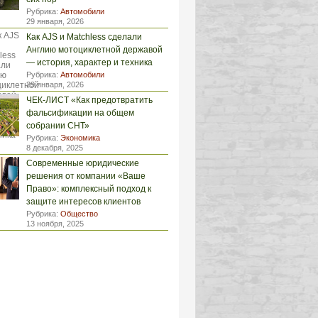
Рубрика:
Автомобили
29 января, 2026
Как AJS и Matchless сделали
Англию мотоциклетной державой
— история, характер и техника
Рубрика:
Автомобили
29 января, 2026
ЧЕК-ЛИСТ «Как предотвратить
фальсификации на общем
собрании СНТ»
Рубрика:
Экономика
8 декабря, 2025
Современные юридические
решения от компании «Ваше
Право»: комплексный подход к
защите интересов клиентов
Рубрика:
Общество
13 ноября, 2025