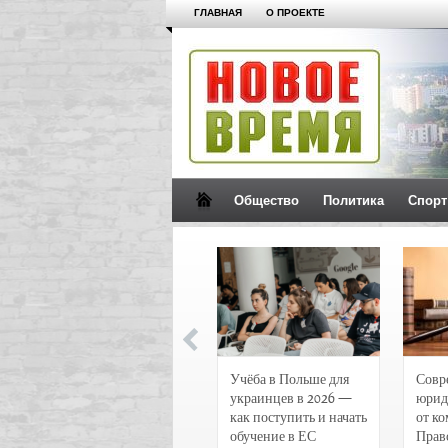
ГЛАВНАЯ
О ПРОЕКТЕ
Общество
Политика
Спорт
Новости и
Учёба в Польше для
Совр
чрезвычайные
украинцев в 2026 —
юрид
происшествия в
как поступить и начать
от к
Воронеже
обучение в ЕС
Прав