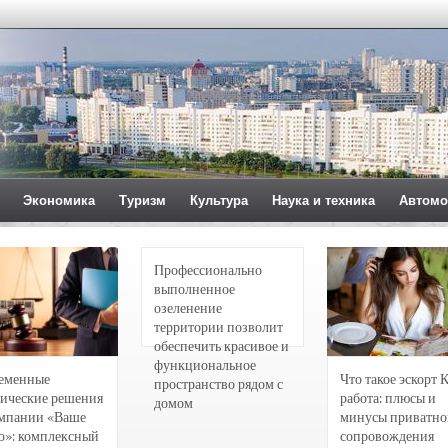
Экономика
Туризм
Культура
Наука и техника
Автомо
Профессионально
выполненное
озеленение
территории позволит
обеспечить красивое и
функциональное
еменные
Что такое эскорт 
пространство рядом с
ические решения
работа: плюсы и
домом
омпании «Ваше
минусы приватно
о»: комплексный
сопровождения