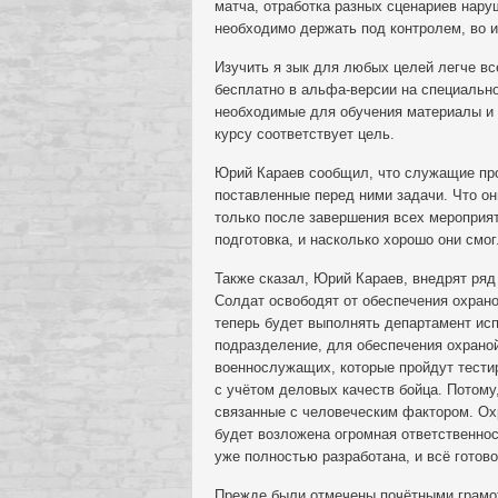
матча, отработка разных сценариев нару
необходимо держать под контролем, во и
Изучить я зык для любых целей легче вс
бесплатно в альфа-версии на специально
необходимые для обучения материалы и 
курсу соответствует цель.
Юрий Караев сообщил, что служащие пр
поставленные перед ними задачи. Что он
только после завершения всех мероприят
подготовка, и насколько хорошо они смо
Также сказал, Юрий Караев, внедрят ряд
Солдат освободят от обеспечения охрано
теперь будет выполнять департамент исп
подразделение, для обеспечения охрано
военнослужащих, которые пройдут тести
с учётом деловых качеств бойца. Потому
связанные с человеческим фактором. Ох
будет возложена огромная ответственнос
уже полностью разработана, и всё готово
Прежде были отмечены почётными грамо