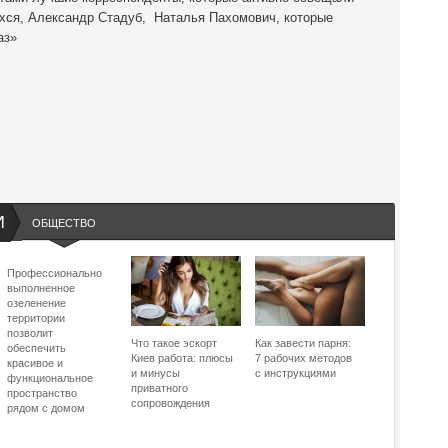
хся, Александр Стадуб, Наталья Пахомович, которые
аз»
И
ОБЩЕСТВО
Профессионально
выполненное
озеленение
территории
позволит
Что такое эскорт
Как завести парня:
обеспечить
Киев работа: плюсы
7 рабочих методов
красивое и
и минусы
с инструкциями
функциональное
приватного
пространство
сопровождения
рядом с домом