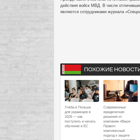
действия войск МВД. В числе отличивши
являются сотрудниками журнала «Спецн
ПОХОЖИЕ НОВОСТ
Учёба в Польше
Современные
для украинцев в
юридические
2026 — как
решения от
поступить и начать
компании «Ваше
обучение в ЕС
Право»:
комплексный
подход к защите