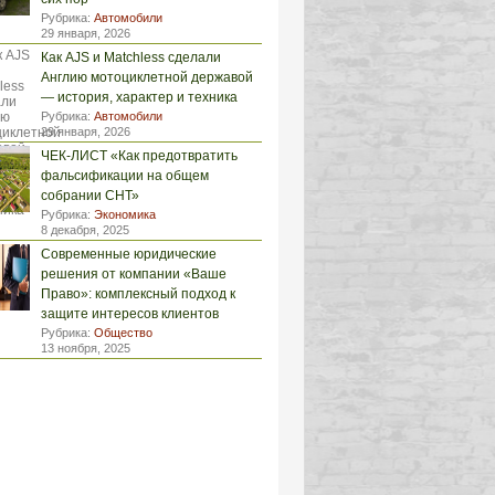
Рубрика:
Автомобили
29 января, 2026
Как AJS и Matchless сделали
Англию мотоциклетной державой
— история, характер и техника
Рубрика:
Автомобили
29 января, 2026
ЧЕК-ЛИСТ «Как предотвратить
фальсификации на общем
собрании СНТ»
Рубрика:
Экономика
8 декабря, 2025
Современные юридические
решения от компании «Ваше
Право»: комплексный подход к
защите интересов клиентов
Рубрика:
Общество
13 ноября, 2025