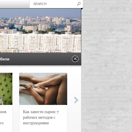
били
Киев
Как завести парня: 7
Новости и
рабочих методов с
чрезвычайные
го
инструкциями
происшествия в
Воронеже