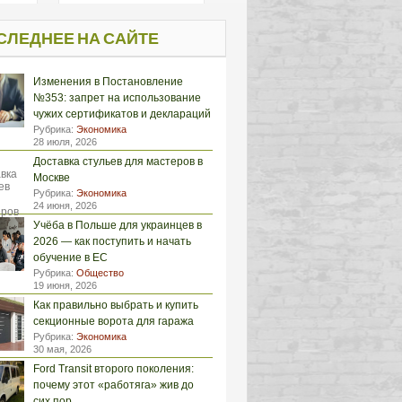
СЛЕДНЕЕ НА САЙТЕ
Изменения в Постановление
№353: запрет на использование
чужих сертификатов и деклараций
Рубрика:
Экономика
28 июля, 2026
Доставка стульев для мастеров в
Москве
Рубрика:
Экономика
24 июня, 2026
Учёба в Польше для украинцев в
2026 — как поступить и начать
обучение в ЕС
Рубрика:
Общество
19 июня, 2026
Как правильно выбрать и купить
секционные ворота для гаража
Рубрика:
Экономика
30 мая, 2026
Ford Transit второго поколения:
почему этот «работяга» жив до
сих пор