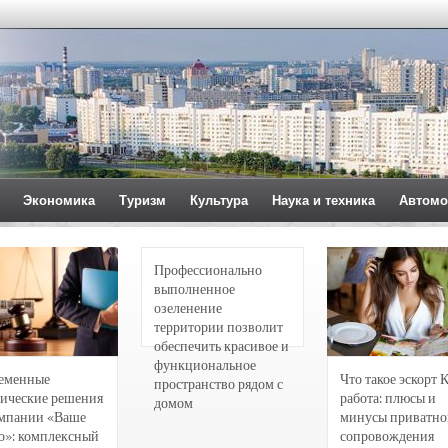
Экономика
Туризм
Культура
Наука и техника
Автомо
Профессионально
выполненное
озеленение
территории позволит
обеспечить красивое и
функциональное
еменные
Что такое эскорт 
пространство рядом с
ические решения
работа: плюсы и
домом
омпании «Ваше
минусы приватно
о»: комплексный
сопровождения