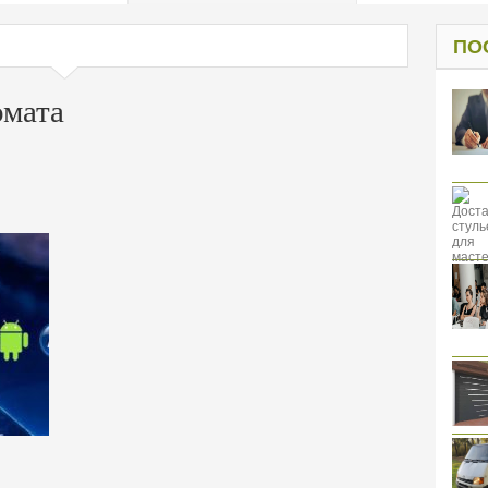
од к защите
ресов клиентов
ПО
омата