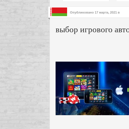
подх
инте
Опубликовано
17 марта, 2021
в
выбор игрового авт