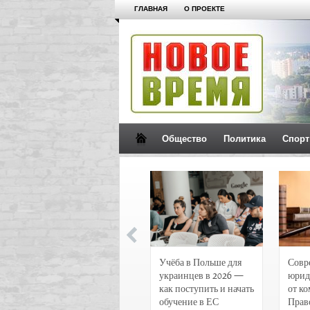
ГЛАВНАЯ
О ПРОЕКТЕ
Общество
Политика
Спорт
Новости и
Учёба в Польше для
Совр
чрезвычайные
украинцев в 2026 —
юрид
происшествия в
как поступить и начать
от к
Воронеже
обучение в ЕС
Прав