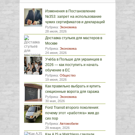
Изменения в Постановление
№353: запрет на использование
чужих сертификатов и деклараций
Рубрика:
Экономика
28 июля, 2026
Доставка стульев для мастеров в
Москве
Рубрика:
Экономика
24 июня, 2026
Учёба в Польше для украинцев в
2026 — как поступить и начать
обучение в ЕС
Рубрика:
Общество
19 июня, 2026
Как правильно выбрать и купить
секционные ворота для гаража
Рубрика:
Экономика
30 мая, 2026
Ford Transit второго поколения:
почему этот «работяга» жив до
сих пор
Рубрика:
Автомобили
29 января, 2026
Как AJS и Matchless сделали