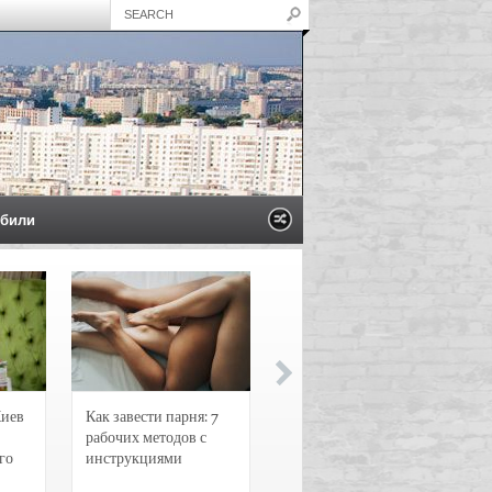
били
Киев
Как завести парня: 7
Новости и
рабочих методов с
чрезвычайные
го
инструкциями
происшествия в
Воронеже