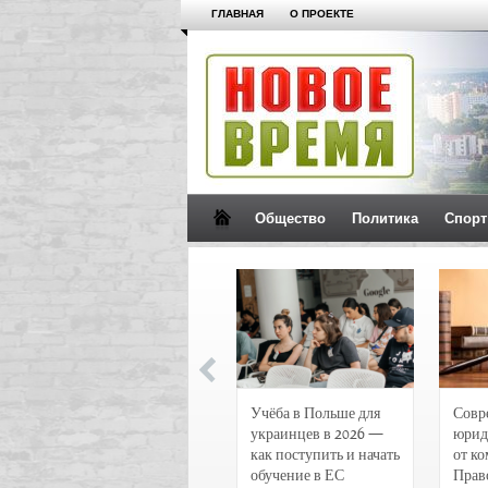
ГЛАВНАЯ
О ПРОЕКТЕ
Общество
Политика
Спорт
Новости и
Учёба в Польше для
Совр
чрезвычайные
украинцев в 2026 —
юрид
происшествия в
как поступить и начать
от к
Воронеже
обучение в ЕС
Прав