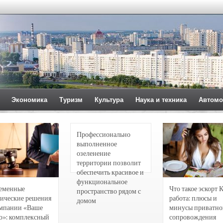
Экономика
Туризм
Культура
Наука и техника
Автомо
Профессионально
выполненное
озеленение
территории позволит
обеспечить красивое и
функциональное
еменные
Что такое эскорт 
пространство рядом с
ические решения
работа: плюсы и
домом
омпании «Ваше
минусы приватно
о»: комплексный
сопровождения