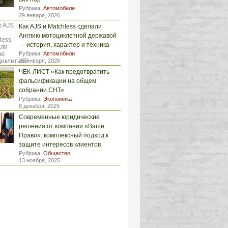
Рубрика:
Автомобили
29 января, 2026
Как AJS и Matchless сделали
Англию мотоциклетной державой
— история, характер и техника
Рубрика:
Автомобили
29 января, 2026
ЧЕК-ЛИСТ «Как предотвратить
фальсификации на общем
собрании СНТ»
Рубрика:
Экономика
8 декабря, 2025
Современные юридические
решения от компании «Ваше
Право»: комплексный подход к
защите интересов клиентов
Рубрика:
Общество
13 ноября, 2025