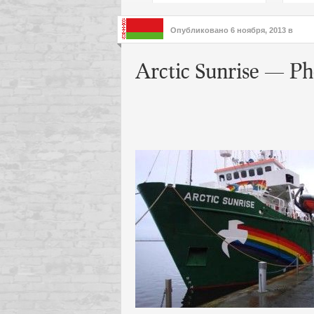
подх
инте
Опубликовано
6 ноября, 2013
в
Arctic Sunrise — P