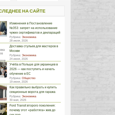
СЛЕДНЕЕ НА САЙТЕ
Изменения в Постановление
№353: запрет на использование
чужих сертификатов и деклараций
Рубрика:
Экономика
28 июля, 2026
Доставка стульев для мастеров в
Москве
Рубрика:
Экономика
24 июня, 2026
Учёба в Польше для украинцев в
2026 — как поступить и начать
обучение в ЕС
Рубрика:
Общество
19 июня, 2026
Как правильно выбрать и купить
секционные ворота для гаража
Рубрика:
Экономика
30 мая, 2026
Ford Transit второго поколения:
почему этот «работяга» жив до
сих пор