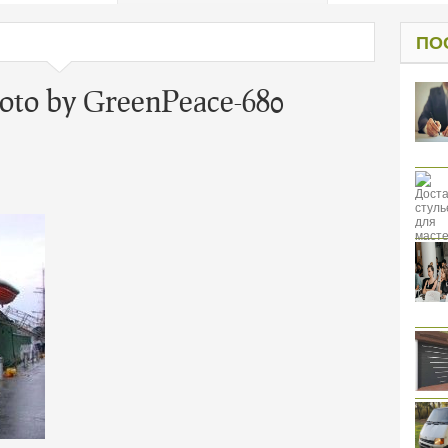
од к защите
ресов клиентов
ПО
hoto by GreenPeace-680