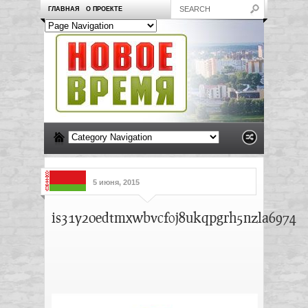
ГЛАВНАЯ
О ПРОЕКТЕ
5 июня, 2015
is31y2oedtmxwbvcf0j8ukqpgrh5nzla6974