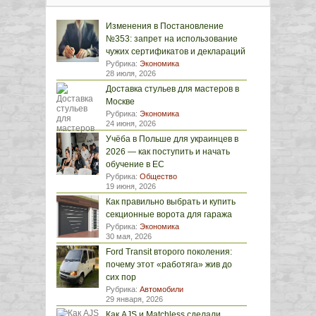
Изменения в Постановление
№353: запрет на использование
чужих сертификатов и деклараций
Рубрика:
Экономика
28 июля, 2026
Доставка стульев для мастеров в
Москве
Рубрика:
Экономика
24 июня, 2026
Учёба в Польше для украинцев в
2026 — как поступить и начать
обучение в ЕС
Рубрика:
Общество
19 июня, 2026
Как правильно выбрать и купить
секционные ворота для гаража
Рубрика:
Экономика
30 мая, 2026
Ford Transit второго поколения:
почему этот «работяга» жив до
сих пор
Рубрика:
Автомобили
29 января, 2026
Как AJS и Matchless сделали