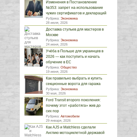
Изменения в Постановление
№353: запрет на использование
чужих сертификатов и деклараций
Рубрика:
Экономика
28 июля, 2026
Доставка стульев для мастеров в
Москве
Рубрика:
Экономика
24 июня, 2026
Учёба в Польше для украинцев в
2026 — как поступить и начать
обучение в ЕС
Рубрика:
Общество
19 июня, 2026
Как правильно выбрать и купить
секционные ворота для гаража
Рубрика:
Экономика
30 мая, 2026
Ford Transit второго поколения:
почему этот «работяга» жив до
сих пор
Рубрика:
Автомобили
29 января, 2026
Как AJS и Matchless сделали
Англию мотоциклетной державой