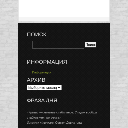
ПОИСК
ИНФОРМАЦИЯ
Информация
АРХИВ
ФРАЗА ДНЯ
«Кризис — явление стабильное. Упадок вообще
стабильнее прогресса»
Из книги «Филиал» Сергея Довлатова