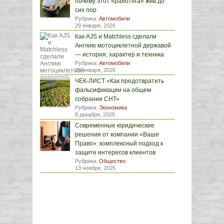
почему этот «работяга» жив до
сих пор
Рубрика:
Автомобили
29 января, 2026
Как AJS и Matchless сделали
Англию мотоциклетной державой
— история, характер и техника
Рубрика:
Автомобили
29 января, 2026
ЧЕК-ЛИСТ «Как предотвратить
фальсификации на общем
собрании СНТ»
Рубрика:
Экономика
8 декабря, 2025
Современные юридические
решения от компании «Ваше
Право»: комплексный подход к
защите интересов клиентов
Рубрика:
Общество
13 ноября, 2025