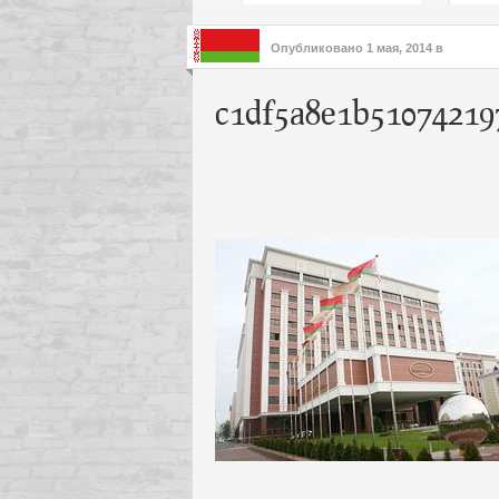
подх
инте
Опубликовано
1 мая, 2014
в
c1df5a8e1b51074219