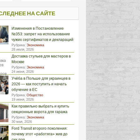
СЛЕДНЕЕ НА САЙТЕ
Изменения в Постановление
№353: запрет на использование
чужих сертификатов и деклараций
Рубрика:
Экономика
28 июля, 2026
Доставка стульев для мастеров в
Москве
Рубрика:
Экономика
24 июня, 2026
Учёба в Польше для украинцев в
2026 — как поступить и начать
обучение в ЕС
Рубрика:
Общество
19 июня, 2026
Как правильно выбрать и купить
секционные ворота для гаража
Рубрика:
Экономика
30 мая, 2026
Ford Transit второго поколения:
почему этот «работяга» жив до
сих пор