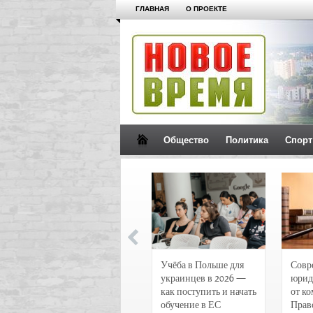
ГЛАВНАЯ
О ПРОЕКТЕ
Общество
Политика
Спорт
Новости и
Учёба в Польше для
Совр
чрезвычайные
украинцев в 2026 —
юрид
происшествия в
как поступить и начать
от к
Воронеже
обучение в ЕС
Прав