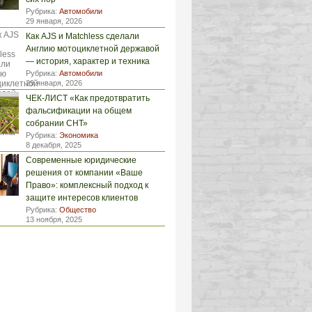
Рубрика:
Автомобили
29 января, 2026
Как AJS и Matchless сделали
Англию мотоциклетной державой
— история, характер и техника
Рубрика:
Автомобили
29 января, 2026
ЧЕК-ЛИСТ «Как предотвратить
фальсификации на общем
собрании СНТ»
Рубрика:
Экономика
8 декабря, 2025
Современные юридические
решения от компании «Ваше
Право»: комплексный подход к
защите интересов клиентов
Рубрика:
Общество
13 ноября, 2025