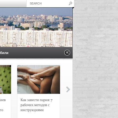
били
Киев
Как завести парня: 7
Новости и
рабочих методов с
чрезвычайные
го
инструкциями
происшествия в
Воронеже