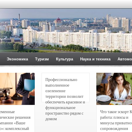
Экономика
Туризм
Культура
Наука и техника
Автомо
Профессионально
выполненное
озеленение
территории позволит
обеспечить красивое и
функциональное
еменные
Что такое эскорт 
пространство рядом с
ические решения
работа: плюсы и
домом
омпании «Ваше
минусы приватно
о»: комплексный
сопровождения