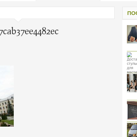
од к защите
ресов клиентов
ПО
7cab37ee4482ec