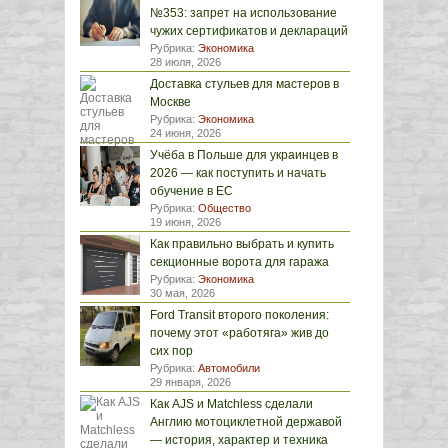
№353: запрет на использование
чужих сертификатов и деклараций
Рубрика:
Экономика
28 июля, 2026
Доставка стульев для мастеров в
Москве
Рубрика:
Экономика
24 июня, 2026
Учёба в Польше для украинцев в
2026 — как поступить и начать
обучение в ЕС
Рубрика:
Общество
19 июня, 2026
Как правильно выбрать и купить
секционные ворота для гаража
Рубрика:
Экономика
30 мая, 2026
Ford Transit второго поколения:
почему этот «работяга» жив до
сих пор
Рубрика:
Автомобили
29 января, 2026
Как AJS и Matchless сделали
Англию мотоциклетной державой
— история, характер и техника