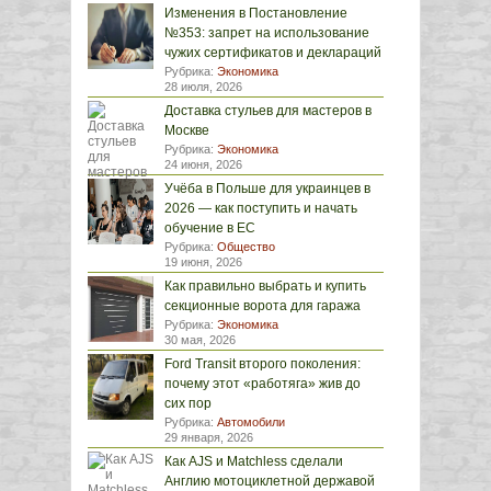
Изменения в Постановление
№353: запрет на использование
чужих сертификатов и деклараций
Рубрика:
Экономика
28 июля, 2026
Доставка стульев для мастеров в
Москве
Рубрика:
Экономика
24 июня, 2026
Учёба в Польше для украинцев в
2026 — как поступить и начать
обучение в ЕС
Рубрика:
Общество
19 июня, 2026
Как правильно выбрать и купить
секционные ворота для гаража
Рубрика:
Экономика
30 мая, 2026
Ford Transit второго поколения:
почему этот «работяга» жив до
сих пор
Рубрика:
Автомобили
29 января, 2026
Как AJS и Matchless сделали
Англию мотоциклетной державой