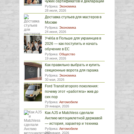
чужих сертификатов и деклараций
Рубрика:
Экономика
28 июля, 2026
Доставка стульев для мастеров в
Москве
Рубрика:
Экономика
24 июня, 2026
Учёба в Польше для украинцев в
2026 — как поступить и начать
обучение в ЕС
Рубрика:
Общество
19 июня, 2026
Как правильно выбрать и купить
секционные ворота для гаража
Рубрика:
Экономика
30 мая, 2026
Ford Transit второго поколения:
почему этот «работяга» жив до
сих пор
Рубрика:
Автомобили
29 января, 2026
Как AJS и Matchless сделали
Англию мотоциклетной державой
— история, характер и техника
Рубрика:
Автомобили
29 января, 2026