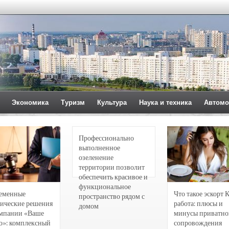
Экономика
Туризм
Культура
Наука и техника
Автомо
Профессионально
выполненное
озеленение
территории позволит
обеспечить красивое и
функциональное
еменные
Что такое эскорт 
пространство рядом с
ические решения
работа: плюсы и
домом
омпании «Ваше
минусы приватно
о»: комплексный
сопровождения