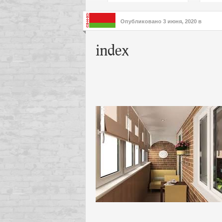
подх
инте
Опубликовано
3 июня, 2020
в
index