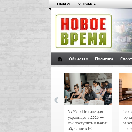
ГЛАВНАЯ
О ПРОЕКТЕ
Общество
Политика
Спорт
Новости и
Учёба в Польше для
Совр
чрезвычайные
украинцев в 2026 —
юрид
происшествия в
как поступить и начать
от к
Воронеже
обучение в ЕС
Прав