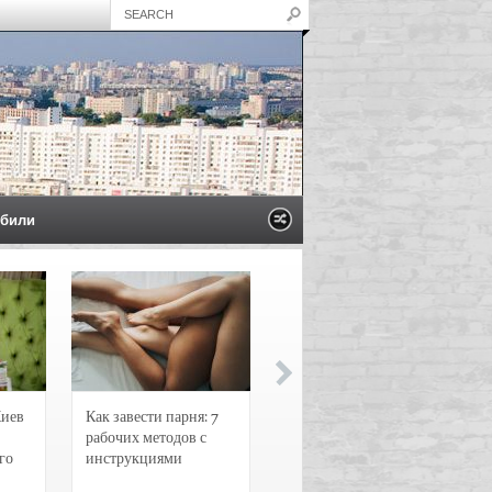
били
Киев
Как завести парня: 7
Новости и
рабочих методов с
чрезвычайные
го
инструкциями
происшествия в
Воронеже