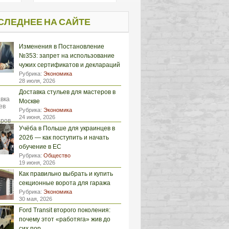
СЛЕДНЕЕ НА САЙТЕ
Изменения в Постановление
№353: запрет на использование
чужих сертификатов и деклараций
Рубрика:
Экономика
28 июля, 2026
Доставка стульев для мастеров в
Москве
Рубрика:
Экономика
24 июня, 2026
Учёба в Польше для украинцев в
2026 — как поступить и начать
обучение в ЕС
Рубрика:
Общество
19 июня, 2026
Как правильно выбрать и купить
секционные ворота для гаража
Рубрика:
Экономика
30 мая, 2026
Ford Transit второго поколения:
почему этот «работяга» жив до
сих пор