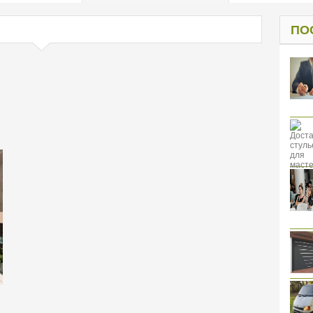
од к защите
ресов клиентов
ПО