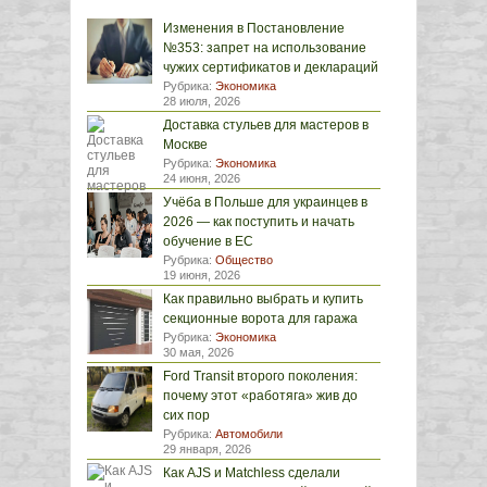
Изменения в Постановление
№353: запрет на использование
чужих сертификатов и деклараций
Рубрика:
Экономика
28 июля, 2026
Доставка стульев для мастеров в
Москве
Рубрика:
Экономика
24 июня, 2026
Учёба в Польше для украинцев в
2026 — как поступить и начать
обучение в ЕС
Рубрика:
Общество
19 июня, 2026
Как правильно выбрать и купить
секционные ворота для гаража
Рубрика:
Экономика
30 мая, 2026
Ford Transit второго поколения:
почему этот «работяга» жив до
сих пор
Рубрика:
Автомобили
29 января, 2026
Как AJS и Matchless сделали